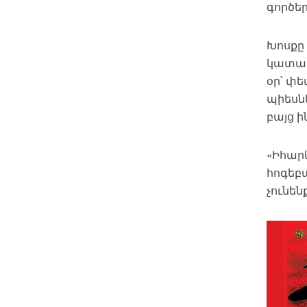
գործեր
Խոսքը 
կատակ
օր՝ փե
պիեսն
բայց 
«Իհարկ
հոգեբ
չունեն