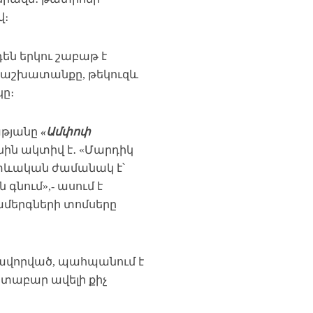
վ։
են երկու շաբաթ է
ց աշխատանքը, թեկուզև
ը։
աթյանը
«Ամփոփ
ին ակտիվ է․ «Մարդիկ
 տևական ժամանակ է՝
 գնում»,- ասում է
 համերգների տոմսերը
ավորված, պահպանում է
ատաբար ավելի քիչ