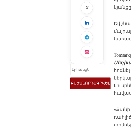
կյանք
X
Եվ չնա
մայրա
կառավ
Tomsar
Մեդիա
հոգնե
ներկայ
Լուսին
հավաս
«Քանի
դահլիճ
տոմսեր