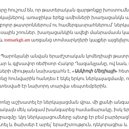
րը հուշում են, որ թատերական զարթոնքը խոստումնալ
կալներով․ առաջիկա երեք ամիսների խաղացանկն 
բոլոր թատրոններում ու համերգասրահներում՝ ներկ
կեսային շոուներ․ խաղացանկին ավելի մանրամասն կ
և
tomsarkgh.am
առցանց տոմսարկղերի կայքեր այցելելով
 Պարոնյանի անվան երաժշտական կոմեդիայի թատ
ար և գլխավոր ռեժիսոր Հակոբ Ղազանչյանը, ով ն
չների միության նախագահն է,
«Ամփոփ Մեդիայի»
հետ 
ը հունվարին հանդես է եկել երկու ներկայացմամբ, 
եսված էր նախորդ տարվա սեպտեմբերին․
ոնը աշխատել էր ներկայացման վրա, մի քանի անգա
 սակայն մեկ անգամ խանգարեց համաճարակը, իսկ ե
ազմը։ Այդ ներկայացումները պետք էր բեմ բարձրաց
լ և ծախսեր է արել՝ երաժշտություն, դեկորացիա և ա