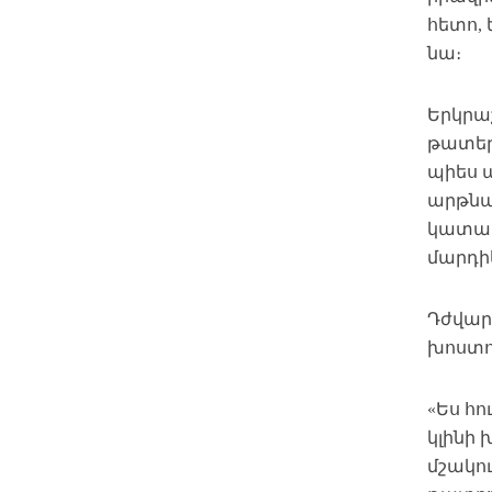
հետո,
նա։
Երկրա
թատեր
պիես ա
արթնան
կատակե
մարդիկ
Դժվար 
խոստո
«Ես հո
կլինի 
մշակու