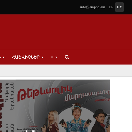
info@ampop.am
EN
HY
Ն
ՀԱՇՎԻՉՆԵՐ
≡