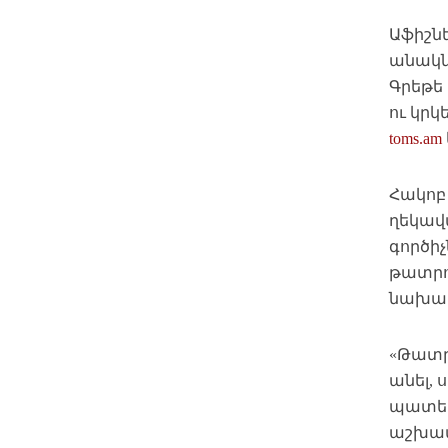
Աֆիշնե
անակն
Գրեթե 
ու կր
toms.am
Հակոբ
ղեկավ
գործի
թատրոն
նախատ
«Թատր
անել,
պատեր
աշխատե