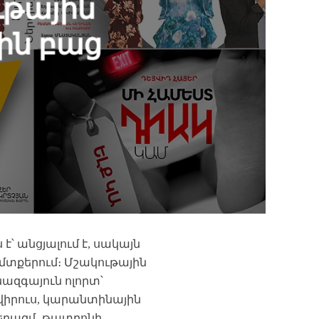
թային
ին բաց
է՝ անցյալում է, սակայն
մտքերում։ Մշակութային
նազգայուն ոլորտ՝
ավիրուս, կարանտինային
երազմ․ թատրոնի