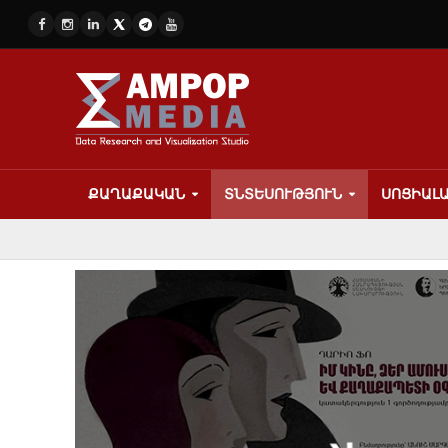
ՔԱՂԱՔԱԿԱՆ
ՏՆՏԵՍՈՒԹՅՈՒՆ
ՍՈՑԻԱԼ