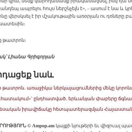
նի վրա, մենք կարողանանք իրականացնել, իսկ դա 
անդեպ ապրելու հույս ներշնչելն է», – ասում է նա և կր
ը վերսկսել է իր մշակութային առօրյան ու դռները բ
սատեսին։
՛ք թատրոն։
ակ՝ Լիանա Գրիգորյան
րդացեք նաև
ր թատրոն․ առաջիկա ներկայացումներից մեկը կորոնա
դհատակում»` ընդհատված․ երևանյան փաբերը ճգնա
եսական իրավիճակը հետպատերազմյան Հայաստան
ՐՈՒԹՅՈՒՆ © Ampop.am
կայքի նյութերի եւ վիզուալ պ