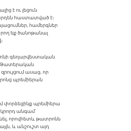
ից է ու լեցուն
արդեն հաստատված է։
այացումներ, համերգներ
արող եք ծանոթանալ
։
րոնի գեղարվեստական
աև Թատերական
զրույցում ասաց, որ
որոնց պրեմիերան
մ փորձեցինք պրեմիերա
րկրորդ անգամ՝
նել, որովհետև թատրոնն
յլն, և անշուշտ այդ