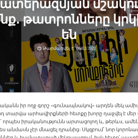
ատերազմյան մշակու
նք․ թատրոնները կրկ
են
Թարմացվել է` 06/02/2021
վականն իր ողջ գորշ «գունապնակով» արդեն մեկ ամիս 
դ տարվա արհավիրքների հետքը խորը դաջվել է մեր 
՝ որպես իրականությունն արտացոլող և, թերևս, ամե
ես անմասն չէր մնացել դրանից։ Սկզբում՝ նոր կորոն
ններ և համատարած մեկուսացում, իսկ հետո՝ պատ