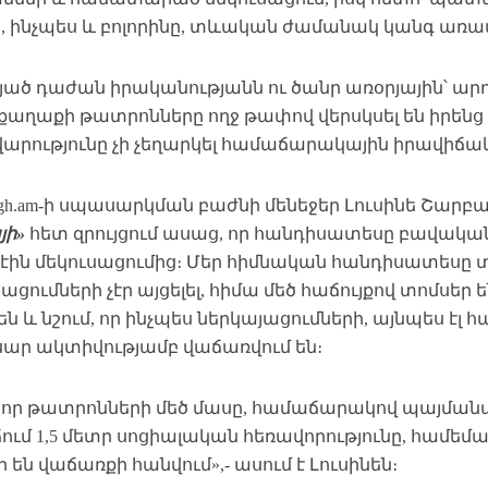
ը, ինչպես և բոլորինը, տևական ժամանակ կանգ առա
յած դաժան իրականությանն ու ծանր առօրյային՝ արդ
քաղաքի թատրոնները ողջ թափով վերսկսել են իրեն
արությունը չի չեղարկել համաճարակային իրավիճակ
kgh.am-ի սպասարկման բաժնի մենեջեր Լուսինե Շարբ
յի»
հետ զրույցում ասաց, որ հանդիսատեսը բավական
լ էին մեկուսացումից։ Մեր հիմնական հանդիսատեսը
ացումների չէր այցելել, հիմա մեծ հաճույքով տոմսեր են
են և նշում, որ ինչպես ներկայացումների, այնպես էլ
ար ակտիվությամբ վաճառվում են։
 որ թատրոնների մեծ մասը, համաճարակով պայման
ում 1,5 մետր սոցիալական հեռավորությունը, համեմ
 են վաճառքի հանվում»,- ասում է Լուսինեն։