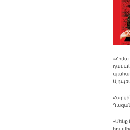
«Հիմա 
դասակ
պահան
Այդպես
Հարցին
Ղազան
«Մենք 
իրավիճ