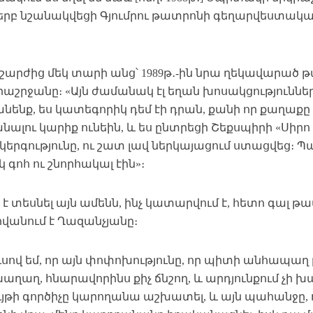
 երբ նշանակվեցի Գյումրու թատրոնի գեղարվեստական
շարժից մեկ տարի անց՝ 1989թ․-ին նրա ղեկավարած 
աշրջանը։ «Այն ժամանակ էլ եղան խոսակցություններ
նենք, ես կատեգորիկ դեմ էի դրան, քանի որ քաղաք
ալու կարիք ունեին, և ես ընտրեցի Շեքսպիրի «Սիրո
րգությունը, ու շատ լավ ներկայացում ստացվեց։ Պար
 գոհ ու շնորհակալ էին»։
է տեսնել այն ամենն, ինչ կատարվում է, հետո գալ թ
վանում է Ղազանչյանը։
ւսով եմ, որ այն փոփոխությունը, որ պիտի անհապաղ լ
խաղաղ, հնարավորինս քիչ ճնշող, և արդյունքում չի 
յթի գործիչը կարողանա աշխատել, և այն պահանջը, ո