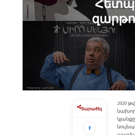
Հետպ
զարթո
2020 թ
Տարածել
նախոր
կյանքը
նույնպ
պայմա