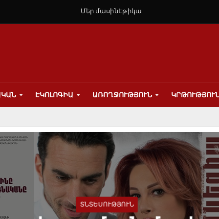
Մեր մասին
Էթիկա
ԱԿԱՆ
ԷԿՈԼՈԳԻԱ
ԱՌՈՂՋՈՒԹՅՈՒՆ
ԿՐԹՈՒԹՅՈՒ
ՏՆՏԵՍՈՒԹՅՈՒՆ