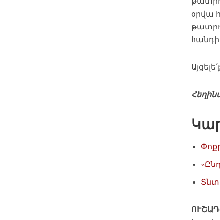
թատրո
օրվա հ
թատրոն
հանդի
Այցելե
Հեղին
Կա
Փոք
«Ըն
Տնտ
ՈՒՇԱԴ