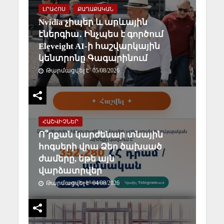
ԼՐԱՀՈՍ
ՔԱՂԱՔԱԿԱՆ
Nvidia չիպեր և արևային
էներգիա․ Ինչպես է գործում
Eleveight AI-ի հաշվարկային
կենտրոնը Գագարինում
Թարմացվել է` 05/08/2026
ՀԱՇՎԻՉՆԵՐ
Ո՞րքան կարժենար տնային
հոգսերի վրա Ձեր ծախսած
ժամերը, եթե այն
վարձատրվեր
Թարմացվել է` 04/08/2026