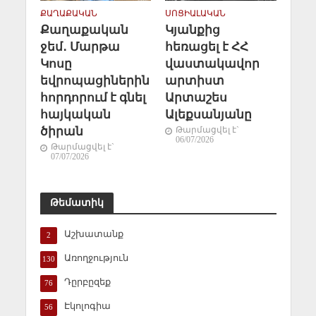
ՔԱՂԱՔԱԿԱՆ
ՍՈՑԻԱԼԱԿԱՆ
Քաղաքական
Կյանքից
ջեմ․ Մարթա
հեռացել է ՀՀ
Կոսը
վաստակավոր
եվրոպացիներին
արտիստ
հորդորում է գնել
Արտաշես
հայկական
Ալեքսանյանը
ծիրան
Թարմացվել է`
06/07/2026
Թարմացվել է`
07/07/2026
Թեմատիկ
Աշխատանք
2
Առողջություն
130
Դըրբըզեք
76
Էկոլոգիա
56