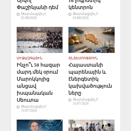
Նիկոլ
16 լոգիստիկ
Փաշինյանի դեմ
կենտրոն
Թարմացվել է`
Թարմացվել է`
01/08/2026
01/08/2026
ՄԻՋԱԶԳԱՅԻՆ
ՏՆՏԵՍՈՒԹՅՈՒՆ
Ինչո՞ւ 50 հազար
Հայաստանի
մարդ մեկ օրում
պարենային և
Մարոկկոյից
էներգետիկ
անցավ
կախվածություն
իսպանական
ները
Սեուտա
Թարմացվել է`
31/07/2026
Թարմացվել է`
31/07/2026