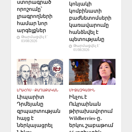
ստորագրած
կոնյակի
որոշումը՝
կոմբինատի
լրագրողների
բաժնետոմսերի
համար նոր
կառավարումը
արգելքներ
հանձնվել է
Թարմացվել է`
պետությանը
03/08/2026
Թարմացվել է`
01/08/2026
ԼՐԱՀՈՍ
•
ՔԱՂԱՔԱԿԱՆ
ՄԻՋԱԶԳԱՅԻՆ
Լիպարիտ
Ինչու է
Դրմեյանը
Ուկրաինան
զրպարտության
թիրախավորում
հայց է
Wildberries-ը․
ներկայացրել
երկու շաբաթում