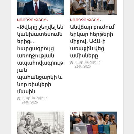
ԱՌՈՂՋՈՒԹՅՈՒՆ
ԱՌՈՂՋՈՒԹՅՈՒՆ
«Թվերը շեղվել են
Անվճար բուժում՝
կանխատեսումն
երկար հերթերի
երից»․
միջով․ ԱՀԱ-ի
հարցազրույց
առաջին վեց
առողջության
ամիսները
ապահովագրութ
Թարմացվել է`
22/07/2026
յան
պահանջարկի և
նոր ռիսկերի
մասին
Թարմացվել է`
24/07/2026