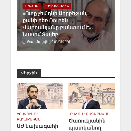
ԼՐԱՀՈՍ
ՄԻՋԱԶԳԱՅԻՆ
«Ոտք չեմ դնի Ադրբեջան,
քանի դեռ Ռուբեն
Վարդանյանը բանտում է»․
Նասիմ Տալեբ
Թարմացվել է` 03/08/2026
Վերջին
ԻՐԱՎՈՒՆՔ
•
ԼՐԱՀՈՍ
•
ՔԱՂԱՔԱԿԱՆ
ՔԱՂԱՔԱԿԱՆ
Ծառուկյանին
ԱԺ նախագահի
պատկանող