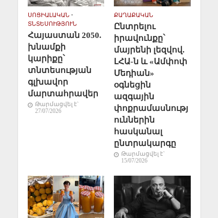
ՍՈՑԻԱԼԱԿԱՆ
•
ՔԱՂԱՔԱԿԱՆ
ՏՆՏԵՍՈՒԹՅՈՒՆ
Ընտրելու
Հայաստան 2050.
իրավունքը՝
խնամքի
մայրենի լեզվով.
կարիքը՝
ԼՀԱ-ն և «Ամփոփ
տնտեսության
Մեդիան»
գլխավոր
օգնեցին
մարտահրավեր
ազգային
Թարմացվել է`
փոքրամասնությ
27/07/2026
ուններին
հասկանալ
ընտրակարգը
Թարմացվել է`
15/07/2026