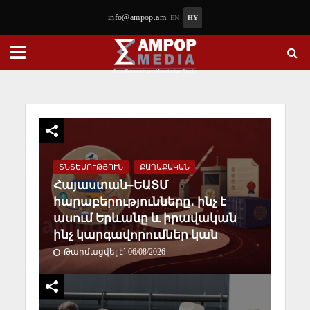
info@ampop.am
EN
HY
ՏՆՏԵՍՈՒԹՅՈՒՆ
ՔԱՂԱՔԱԿԱՆ
Հայաստան–ԵԱՏՄ
հարաբերությունները․ ինչ է
ասում Երևանը և իրավական
ինչ կարգավորումներ կան
Թարմացվել է` 06/08/2026