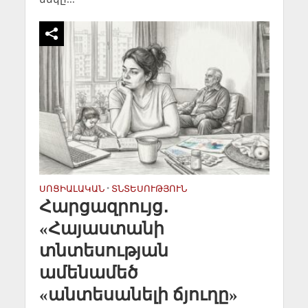
ՍՈՑԻԱԼԱԿԱՆ
•
ՏՆՏԵՍՈՒԹՅՈՒՆ
Հարցազրույց․
«Հայաստանի
տնտեսության
ամենամեծ
«անտեսանելի ճյուղը»