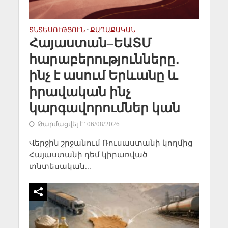
ՏՆՏԵՍՈՒԹՅՈՒՆ
•
ՔԱՂԱՔԱԿԱՆ
Հայաստան–ԵԱՏՄ
հարաբերությունները․
ինչ է ասում Երևանը և
իրավական ինչ
կարգավորումներ կան
Թարմացվել է` 06/08/2026
Վերջին շրջանում Ռուսաստանի կողմից
Հայաստանի դեմ կիրառված
տնտեսական...