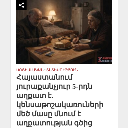
ՍՈՑԻԱԼԱԿԱՆ
•
ՏՆՏԵՍՈՒԹՅՈՒՆ
Հայաստանում
յուրաքանչյուր 5-րդն
աղքատ է.
կենսաթոշակառուների
մեծ մասը մնում է
աղքատության գծից