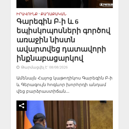
ԻՐԱՎՈՒՆՔ
•
ՔԱՂԱՔԱԿԱՆ
Գարեգին Բ-ի և 6
եպիսկոպոսների գործով
առաջին նիստն
ավարտվեց դատավորի
ինքնաբացարկով
Թարմացվել է` 08/08/2026
Ամենայն Հայոց կաթողիկոս Գարեգին Բ-ի
և Գերագույն հոգևոր խորհրդի անդամ
վեց բարձրաստիճան...