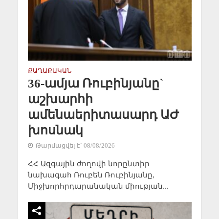
ՔԱՂԱՔԱԿԱՆ
36-ամյա Ռուբինյանը`
աշխարհի
ամենաերիտասարդ ԱԺ
խոսնակ
Թարմացվել է` 08/08/2026
ՀՀ Ազգային ժողովի նորընտիր
նախագահ Ռուբեն Ռուբինյանը,
Միջխորհրդարանական միության...