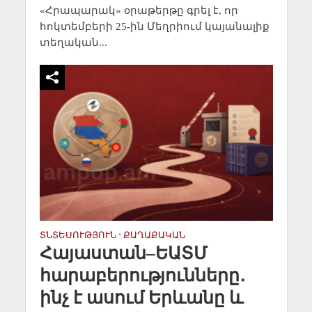
«Հրապարակ» օրաթերթը գրել է, որ
հոկտեմբերի 25-ին Մեղրիում կայանալիք
տեղական...
ՏՆՏԵՍՈՒԹՅՈՒՆ
•
ՔԱՂԱՔԱԿԱՆ
Հայաստան–ԵԱՏՄ
հարաբերությունները․
ինչ է ասում Երևանը և