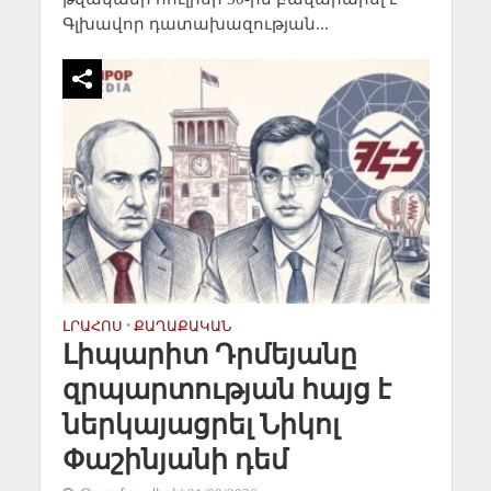
Գլխավոր դատախազության...
ԼՐԱՀՈՍ
•
ՔԱՂԱՔԱԿԱՆ
Լիպարիտ Դրմեյանը
զրպարտության հայց է
ներկայացրել Նիկոլ
Փաշինյանի դեմ