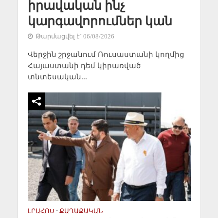
իրավական ինչ
կարգավորումներ կան
Թարմացվել է` 06/08/2026
Վերջին շրջանում Ռուսաստանի կողմից
Հայաստանի դեմ կիրառված
տնտեսական...
ԼՐԱՀՈՍ
•
ՔԱՂԱՔԱԿԱՆ