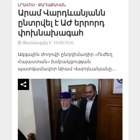
ԼՐԱՀՈՍ
•
ՔԱՂԱՔԱԿԱՆ
Արամ Վարդևանյանն
ընտրվել է ԱԺ երրորդ
փոխնախագահ
Թարմացվել է` 10/08/2026
Ազգային ժողովի ընդդիմադիր «Ուժեղ
Հայաստան» խմբակցության
պատգամավոր Արամ Վարդևանյանը...