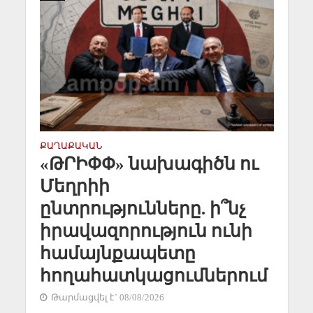
ՔԱՂԱՔԱԿԱՆ
«ԹՐԻՓՓ» նախագիծն ու
Մեղրիի
ընտրությունները. ի՞նչ
իրավազորություն ունի
համայնքապետը
հողահատկացումներում
Թարմացվել է` 08/08/2026