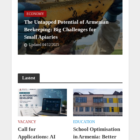
ECONOMY
The Untapped Potential of Armenian
Beekeeping: Big Challenges for
Small Apiaries
Updated 04/12/2025
Lastest
VACANCY
EDUCATION
Call for
School Optimisation
Applications: AI
in Armenia: Better