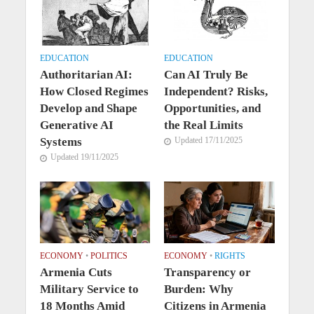
EDUCATION
EDUCATION
Authoritarian AI:
Can AI Truly Be
How Closed Regimes
Independent? Risks,
Develop and Shape
Opportunities, and
Generative AI
the Real Limits
Systems
Updated 17/11/2025
Updated 19/11/2025
ECONOMY
•
POLITICS
ECONOMY
•
RIGHTS
Armenia Cuts
Transparency or
Military Service to
Burden: Why
18 Months Amid
Citizens in Armenia