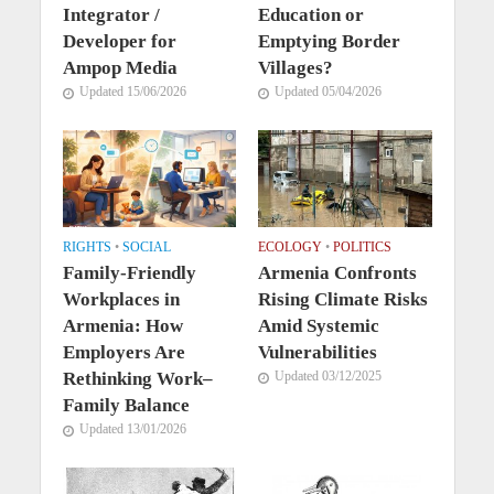
Integrator /
Education or
Developer for
Emptying Border
Ampop Media
Villages?
Updated 15/06/2026
Updated 05/04/2026
RIGHTS
•
SOCIAL
ECOLOGY
•
POLITICS
Family-Friendly
Armenia Confronts
Workplaces in
Rising Climate Risks
Armenia: How
Amid Systemic
Employers Are
Vulnerabilities
Rethinking Work–
Updated 03/12/2025
Family Balance
Updated 13/01/2026