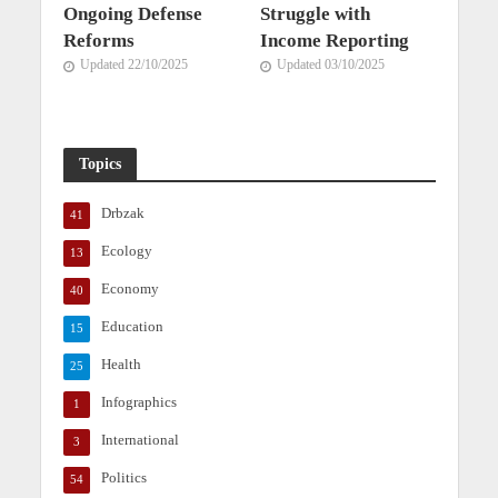
Ongoing Defense
Struggle with
Reforms
Income Reporting
Updated 22/10/2025
Updated 03/10/2025
Topics
Drbzak
41
Ecology
13
Economy
40
Education
15
Health
25
Infographics
1
International
3
Politics
54