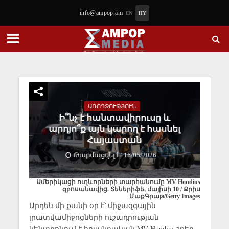
info@ampop.am
EN
HY
ԱՌՈՂՋՈՒԹՅՈՒՆ
Ի՞նչ է հանտավիրուսը և
արդյո՞ք այն կարող է հասնել
Հայաստան
Թարմացվել է` 16/05/2026
Ամերիկացի ուղևորների տարհանումը MV Hondius
զբոսանավից. Տեներիֆե, մայիսի 10 / Քրիս
ՄաքԳրաթ/Getty Images
Արդեն մի քանի օր է՝ միջազգային
լրատվամիջոցների ուշադրության