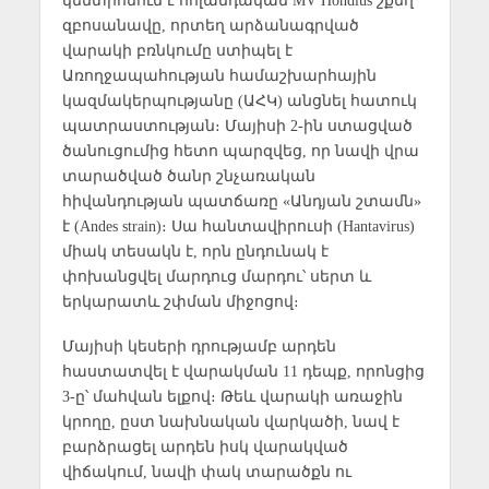
կենտրոնում է հոլանդական MV Hondius շքեղ
զբոսանավը, որտեղ արձանագրված
վարակի բռնկումը ստիպել է
Առողջապահության համաշխարհային
կազմակերպությանը (ԱՀԿ) անցնել հատուկ
պատրաստության։ Մայիսի 2-ին ստացված
ծանուցումից հետո պարզվեց, որ նավի վրա
տարածված ծանր շնչառական
հիվանդության պատճառը «Անդյան շտամն»
է (Andes strain)։ Սա հանտավիրուսի (Hantavirus)
միակ տեսակն է, որն ընդունակ է
փոխանցվել մարդուց մարդու՝ սերտ և
երկարատև շփման միջոցով։
Մայիսի կեսերի դրությամբ արդեն
հաստատվել է վարակման 11 դեպք, որոնցից
3-ը՝ մահվան ելքով։ Թեև վարակի առաջին
կրողը, ըստ նախնական վարկածի, նավ է
բարձրացել արդեն իսկ վարակված
վիճակում, նավի փակ տարածքն ու