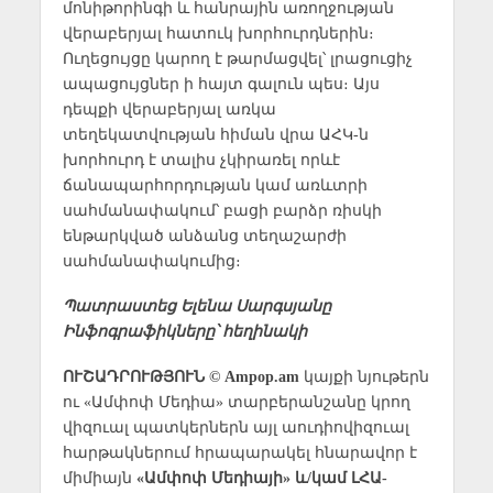
մոնիթորինգի և հանրային առողջության
վերաբերյալ հատուկ խորհուրդներին։
Ուղեցույցը կարող է թարմացվել՝ լրացուցիչ
ապացույցներ ի հայտ գալուն պես։ Այս
դեպքի վերաբերյալ առկա
տեղեկատվության հիման վրա ԱՀԿ-ն
խորհուրդ է տալիս չկիրառել որևէ
ճանապարհորդության կամ առևտրի
սահմանափակում՝ բացի բարձր ռիսկի
ենթարկված անձանց տեղաշարժի
սահմանափակումից։
Պատրաստեց Ելենա Սարգսյանը
Ինֆոգրաֆիկները՝ հեղինակի
ՈՒՇԱԴՐՈՒԹՅՈՒՆ © Ampop.am
կայքի նյութերն
ու «Ամփոփ Մեդիա» տարբերանշանը կրող
վիզուալ պատկերներն այլ աուդիովիզուալ
հարթակներում հրապարակել հնարավոր է
միմիայն
«Ամփոփ Մեդիայի» և/կամ ԼՀԱ-