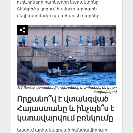
ուղևորների հարկադիր կարանտինը
Տեներիֆե կղզում համաշխարհային
մեդիաաղմուկի պատճառ են դարձել։
MV Hondius զբոսանավի ուղևորները տարհանվել են փոքր
նավակներով
Որքանո՞վ է վտանգված
Հայաստանը և ինչպե՞ս է
կառավարվում բռնկումը
Նավում արձանագրված հանտավիրուսի