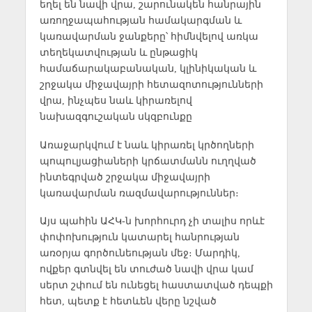
եղել են նավի վրա, շարունակեն հանրային
առողջապահության համակարգման և
կառավարման ջանքերը՝ հիմնվելով առկա
տեղեկատվության և ընթացիկ
համաճարակաբանական, կլինիկական և
շրջակա միջավայրի հետազոտությունների
վրա, ինչպես նաև կիրառելով
նախազգուշական սկզբունքը
Առաջարկվում է նաև կիրառել կրծողների
պոպուլյացիաների կրճատմանն ուղղված
ինտեգրված շրջակա միջավայրի
կառավարման ռազմավարություններ։
Այս պահին ԱՀԿ-ն խորհուրդ չի տալիս որևէ
փոփոխություն կատարել հանրության
առօրյա գործունեության մեջ։ Մարդիկ,
ովքեր գտնվել են տուժած նավի վրա կամ
սերտ շփում են ունեցել հաստատված դեպքի
հետ, պետք է հետևեն վերը նշված