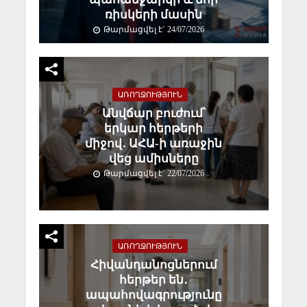
ռիսկերի մասին
Թարմացվել է` 24/07/2026
ԱՌՈՂՋՈՒԹՅՈՒՆ
Անվճար բուժում՝
երկար հերթերի
միջով․ ԱՀԱ-ի առաջին
վեց ամիսները
Թարմացվել է` 22/07/2026
ԱՌՈՂՋՈՒԹՅՈՒՆ
Հիվանդանոցներում
հերթեր են․
ապահովագրությունը