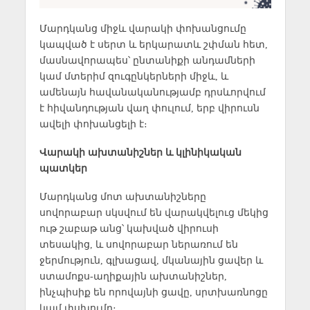
Մարդկանց միջև վարակի փոխանցումը
կապված է սերտ և երկարատև շփման հետ,
մասնավորապես՝ ընտանիքի անդամների
կամ մտերիմ զուգընկերների միջև, և
ամենայն հավանականությամբ դրսևորվում
է հիվանդության վաղ փուլում, երբ վիրուսն
ավելի փոխանցելի է։
Վարակի ախտանիշներ և կլինիկական
պատկեր
Մարդկանց մոտ ախտանիշները
սովորաբար սկսվում են վարակվելուց մեկից
ութ շաբաթ անց՝ կախված վիրուսի
տեսակից, և սովորաբար ներառում են
ջերմություն, գլխացավ, մկանային ցավեր և
ստամոքս-աղիքային ախտանիշներ,
ինչպիսիք են որովայնի ցավը, սրտխառնոցը
կամ փսխումը։