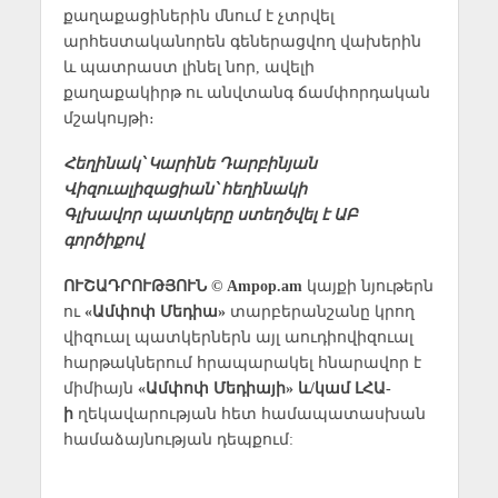
քաղաքացիներին մնում է չտրվել
արհեստականորեն գեներացվող վախերին
և պատրաստ լինել նոր, ավելի
քաղաքակիրթ ու անվտանգ ճամփորդական
մշակույթի։
Հեղինակ՝ Կարինե Դարբինյան
Վիզուալիզացիան՝ հեղինակի
Գլխավոր պատկերը ստեղծվել է ԱԲ
գործիքով
ՈՒՇԱԴՐՈՒԹՅՈՒՆ © Ampop.am
կայքի նյութերն
ու
«Ամփոփ Մեդիա»
տարբերանշանը կրող
վիզուալ պատկերներն այլ աուդիովիզուալ
հարթակներում հրապարակել հնարավոր է
միմիայն
«Ամփոփ Մեդիայի» և/կամ ԼՀԱ-
ի
ղեկավարության հետ համապատասխան
համաձայնության դեպքում: