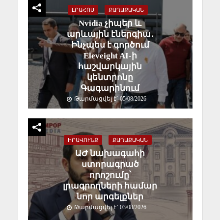
ԼՐԱՀՈՍ
ՔԱՂԱՔԱԿԱՆ
Nvidia չիպեր և
արևային էներգիա․
Ինչպես է գործում
Eleveight AI-ի
հաշվարկային
կենտրոնը
Գագարինում
Թարմացվել է` 05/08/2026
ԻՐԱՎՈՒՆՔ
ՔԱՂԱՔԱԿԱՆ
ԱԺ նախագահի
ստորագրած
որոշումը՝
լրագրողների համար
նոր արգելքներ
Թարմացվել է` 03/08/2026