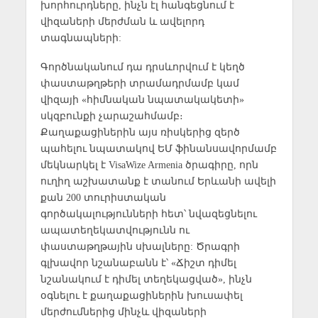
խորհուրդները, ինչն էլ հանգեցնում է
վիզաների մերժման և ավելորդ
տագնապների:
Գործնականում դա դրսևորվում է կեղծ
փաստաթղթերի տրամադրմամբ կամ
վիզայի «հիմնական նպատակակետի»
սկզբունքի չարաշահմամբ։
Քաղաքացիներին այս ռիսկերից զերծ
պահելու նպատակով ԵՄ ֆինանսավորմամբ
մեկնարկել է VisaWize Armenia ծրագիրը, որն
ուղիղ աշխատանք է տանում Երևանի ավելի
քան 200 տուրիստական
գործակալությունների հետ՝ նվազեցնելու
ապատեղեկատվությունն ու
փաստաթղթային սխալները: Ծրագրի
գլխավոր նշանաբանն է՝ «Ճիշտ դիմել
նշանակում է դիմել տեղեկացված», ինչն
օգնելու է քաղաքացիներին խուսափել
մերժումներից մինչև վիզաների