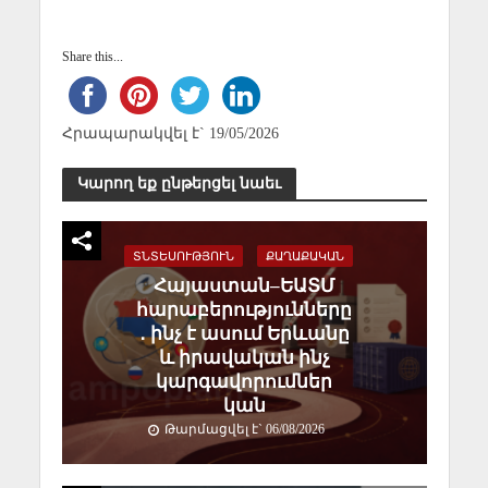
Share this...
Հրապարակվել է` 19/05/2026
Կարող եք ընթերցել նաեւ
ՏՆՏԵՍՈՒԹՅՈՒՆ
ՔԱՂԱՔԱԿԱՆ
Հայաստան–ԵԱՏՄ
հարաբերությունները
․ ինչ է ասում Երևանը
և իրավական ինչ
կարգավորումներ
կան
Թարմացվել է` 06/08/2026