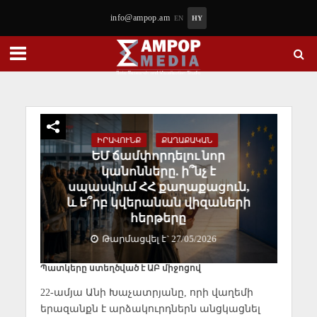
info@ampop.am
EN
HY
ԻՐԱՎՈՒՆՔ
ՔԱՂԱՔԱԿԱՆ
ԵՄ ճամփորդելու նոր
կանոնները. ի՞նչ է
սպասվում ՀՀ քաղաքացուն,
և ե՞րբ կվերանան վիզաների
հերթերը
Թարմացվել է` 27/05/2026
Պատկերը ստեղծված է ԱԲ միջոցով
22-ամյա Անի Խաչատրյանը, որի վաղեմի
երազանքն է արձակուրդներն անցկացնել