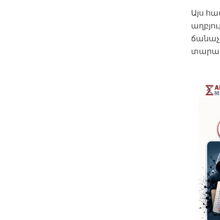
Այս հ
աղբյու
ճանաչ
տարած