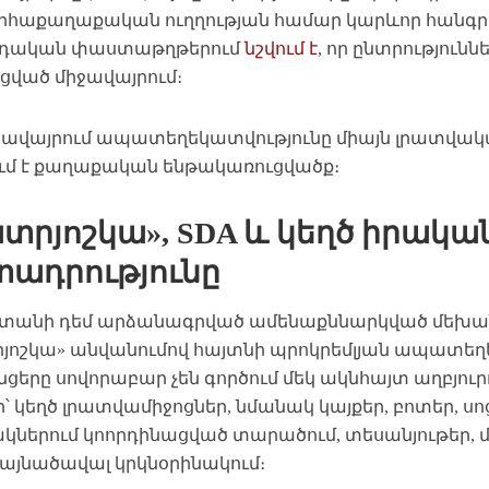
հաքաղաքական ուղղության համար կարևոր հանգրվ
րդական փաստաթղթերում
նշվում է
, որ ընտրությունն
ցված միջավայրում։
իջավայրում ապատեղեկատվությունը միայն լրատվական
ւմ է քաղաքական ենթակառուցվածք։
տրյոշկա», SDA և կեղծ իրակա
ադրությունը
տանի դեմ արձանագրված ամենաքննարկված մեխան
յոշկա» անվանումով հայտնի պրոկրեմլյան ապատեղ
նցերը սովորաբար չեն գործում մեկ ակնհայտ աղբյուր
՝ կեղծ լրատվամիջոցներ, նմանակ կայքեր, բոտեր, 
կներում կոորդինացված տարածում, տեսանյութեր, մ
լայնածավալ կրկնօրինակում։