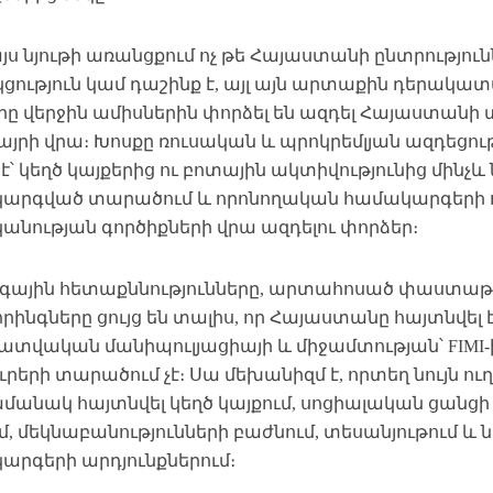
յս նյութի առանցքում ոչ թե Հայաստանի ընտրությու
ցություն կամ դաշինք է, այլ այն արտաքին դերակա
րը վերջին ամիսներին փորձել են ազդել Հայաստան
յրի վրա։ Խոսքը ռուսական և պրոկրեմլյան ազդեցութ
է՝ կեղծ կայքերից ու բոտային ակտիվությունից մին
արգված տարածում և որոնողական համակարգերի 
անության գործիքների վրա ազդելու փորձեր։
գային հետաքննությունները, արտահոսած փաստաթ
րինգները ցույց են տալիս, որ Հայաստանը հայտնվել
ատվական մանիպուլյացիայի և միջամտության՝ FIMI-
ուրերի տարածում չէ։ Սա մեխանիզմ է, որտեղ նույն ու
մանակ հայտնվել կեղծ կայքում, սոցիալական ցանցի 
մ, մեկնաբանությունների բաժնում, տեսանյութում և 
արգերի արդյունքներում։