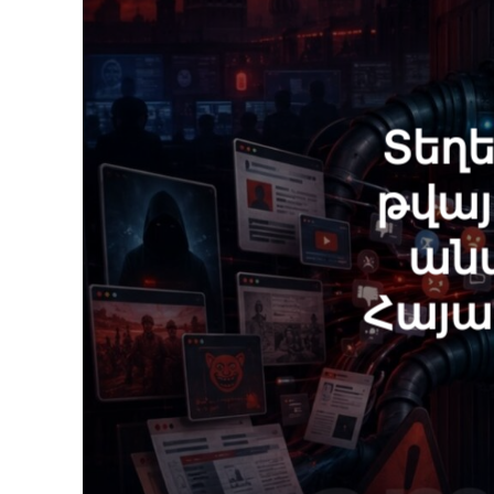
Տեղ
թվայ
անտ
Հայա