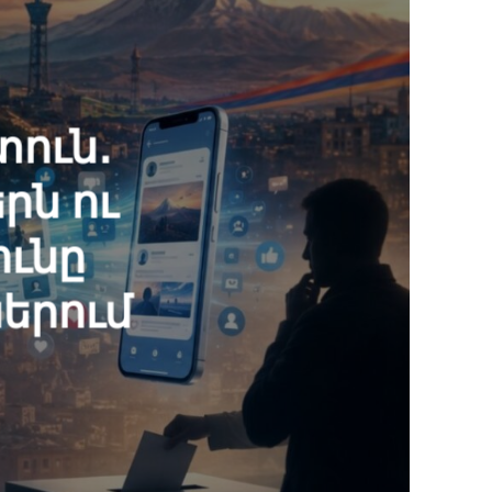
ուն․
րն ու
ունը
երում