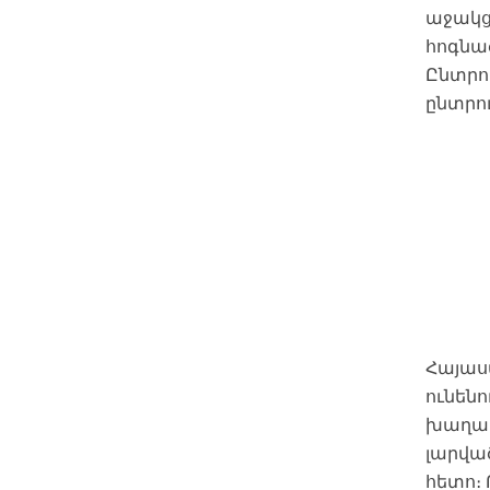
աջակց
հոգնա
Ընտրու
ընտրո
Հայաստ
ունեն
խաղաղ
լարվա
հետո։ 