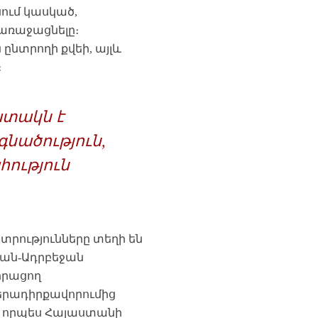
ում կասկած,
 առաջացնելը։
 ընտրողի քվեի, այլև
։
ատակն է
նածություն,
ություն
նտրությունները տեղի են
տան-Ադրբեջան
որացող
երադիրքավորումից
մ է որպես Հայաստանի