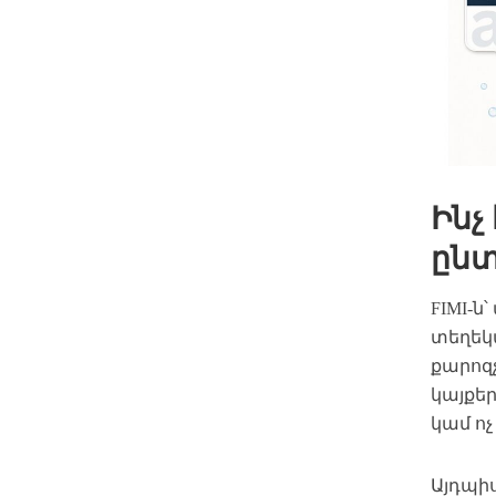
Ինչ
ընտ
FIMI-ն՝
տեղեկ
քարոզչ
կայքե
կամ ո
Այդպիս