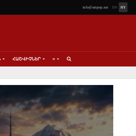
info@ampop.am
EN
HY
Ն
ՀԱՇՎԻՉՆԵՐ
≡