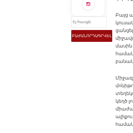
Բայց ա
կուսակ
ցանցե
միջավա
մասին 
համակ
բանակ
Միջազ
մոնիթո
տեղեկ
կեղծ լ
միաժա
ալիքու
համակ