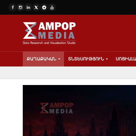
ՔԱՂԱՔԱԿԱՆ
ՏՆՏԵՍՈՒԹՅՈՒՆ
ՍՈՑԻԱԼ