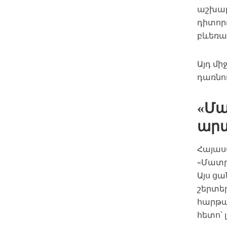
աշխար
դիտո
բևեռա
Այդ մ
դառնո
«Մա
արտ
Հայաս
«Մատր
Այս ցա
շերտեր
հարթա
հետո՝ 