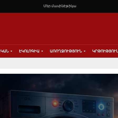
Մեր մասին
Էթիկա
ԱԿԱՆ
ԷԿՈԼՈԳԻԱ
ԱՌՈՂՋՈՒԹՅՈՒՆ
ԿՐԹՈՒԹՅՈՒ