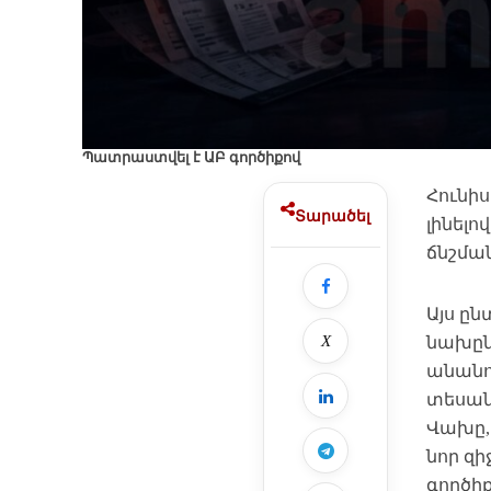
Պատրաստվել է ԱԲ գործիքով
Հունի
Տարածել
լինել
ճնշման
Այս ը
X
նախըն
անանու
տեսան
Վախը,
նոր զ
գործիք