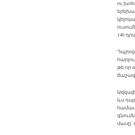
ու խոհ
երեխա
կիլոկա
ուսում
140 դր
Դպրոց
հարյո
թե որ
ճաշաց
Ազգայ
ևս դպ
համապ
գնումն
մասը՝ 