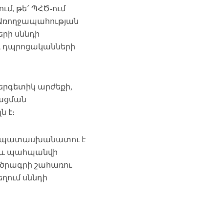
ւմ, թե´ ՊՀԾ-ում
 Առողջապահության
երի սննդի
և դպրոցականների
երգետիկ արժեքի,
նացման
 է։
ը պատասխանատու է
ի և պահպանվի
 ծրագրի շահառու
ղում սննդի