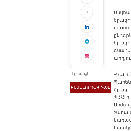
X
Անվճա
ծրագրի
փաստե
ընդգր
ծրագիր
գնահա
արդյո
«Կայու
Պարեն
ծրագր
ՊՀԾ-ի 
Արմավի
շահառ
կառավ
հատկաց