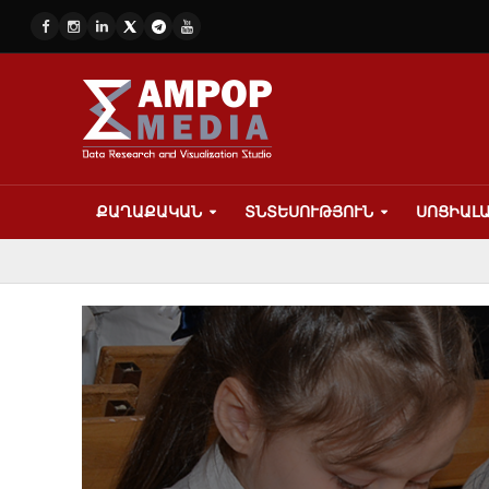
ՔԱՂԱՔԱԿԱՆ
ՏՆՏԵՍՈՒԹՅՈՒՆ
ՍՈՑԻԱԼ