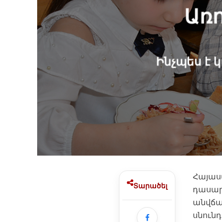
Առո
Ինչպես է 
Հայաս
Տարածել
դասարա
անվճա
սնունդ