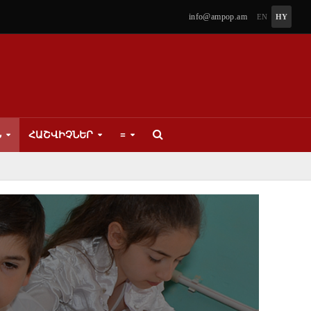
info@ampop.am
EN
HY
Ն
ՀԱՇՎԻՉՆԵՐ
≡