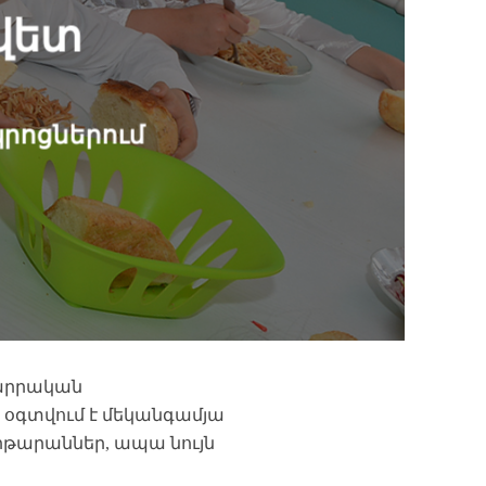
ավետ
պրոցներում
արրական
ն օգտվում է մեկանգամյա
րթարաններ, ապա նույն