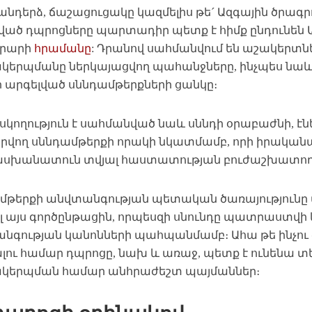
անդերձ, ճաշացուցակը կազմելիս թե´ Ազգային ծրագրո
ված դպրոցները պարտադիր պետք է հիմք ընդունեն
րարի
հրամանը
: Դրանով սահմանվում են աշակերտն
կերպմանը ներկայացվող պահանջները, ինչպես նա
 արգելված սննդամթերքների ցանկը։
սկողություն է սահմանված նաև սննդի օրաբաժնի, էն
երվող սննդամթերքի որակի նկատմամբ, որի իրակա
խանատուն տվյալ հաստատության բուժաշխատողն
մթերքի անվտանգության պետական ծառայություն
լ այս գործընթացին, որպեսզի սնունդը պատրաստվ
նգության կանոնների պահպանմամբ։ Ահա թե ինչու
լու համար դպրոցը, նախ և առաջ, պետք է ունենա տե
կերպման համար անհրաժեշտ պայմաններ։