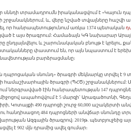
ր սննդի տրամադրումն իրականացվում է «Կայուն դպ
 շրջանակներում, և, վերը նշված տվյալները հաշվի առ
լ, որ հանրապետությունում առկա 1374 պետական
դ
կված է այս ծրագրում: Համաձայն ԿԳ նախարար Արայի
ը ընդլայնվելու և շարունակական բնույթ է կրելու,
տականները փաստում են, որ այն նպաստում է երեխ
ւնավետության բարձրացմանը։
ն դպրոցական սնունդ» ծրագրի մեկնարկը տրվել է 9 
ի համաշխարհային ծրագրի (ՊՀԾ) շրջանակներում: Մ
ում ներգրավված էին հանրապետության 147 դպրոցներ
միջոցով ապահովվում է 5 մարզի` Արագածոտնի, Գեղար
րի, Կոտայքի 490 դպրոցի շուրջ 60,000 աշակերտի ան
ու հանդիսացող 484 դպրոցների անվճար սնունդը տր
արության Ազգային ծրագրով։ 2019թ. պետբյուջեից 
վել է 902 մլն դրամից ավել գումար։