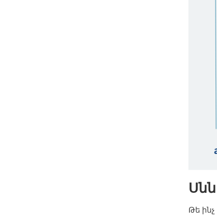
Սն
Թե ին