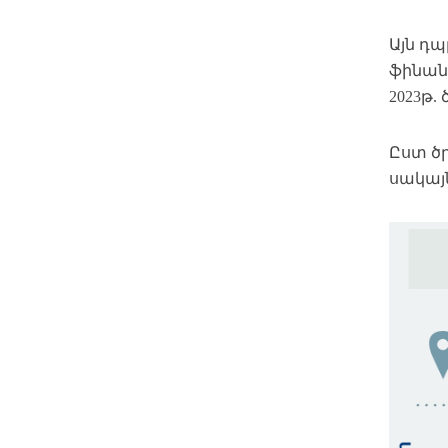
Այն դպ
ֆինան
2023թ
Ըստ ծ
սակայ