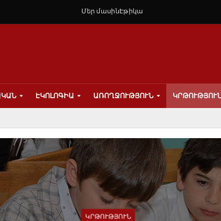
Մեր մասին
Էթիկա
ԱԿԱՆ
ԷԿՈԼՈԳԻԱ
ԱՌՈՂՋՈՒԹՅՈՒՆ
ԿՐԹՈՒԹՅՈՒ
ԿՐԹՈՒԹՅՈՒՆ