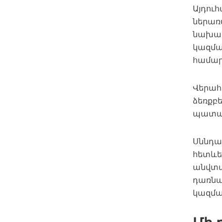
Այդուհ
ներառ
նախա
կազմա
համար
Վերահ
ձեռքբ
պատաս
Սննդա
հետևե
անվտա
դառնա
կազմա