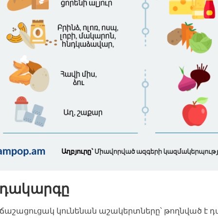
նդակարգը
չ ճաշացուցակ կունենան աշակերտները՝ թողնված է 