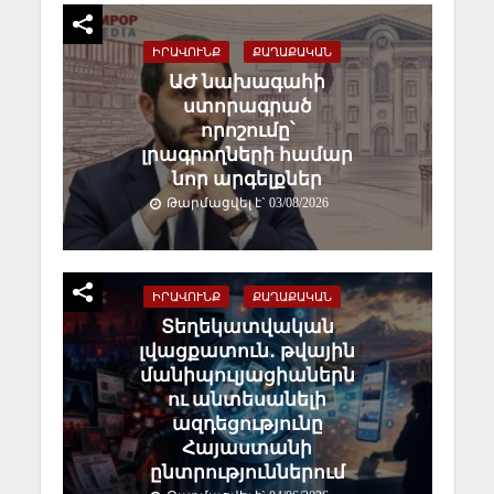
ԻՐԱՎՈՒՆՔ
ՔԱՂԱՔԱԿԱՆ
ԱԺ նախագահի
ստորագրած
որոշումը՝
լրագրողների համար
նոր արգելքներ
Թարմացվել է` 03/08/2026
ԻՐԱՎՈՒՆՔ
ՔԱՂԱՔԱԿԱՆ
Տեղեկատվական
լվացքատուն․ թվային
մանիպուլյացիաներն
ու անտեսանելի
ազդեցությունը
Հայաստանի
ընտրություններում