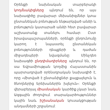
Օրենքի նախնական տարբերակի
կողմնակիցները
պնդում են, որ այս
նախագիծը բավարար մեխանիզմներ կտա
ընտանեկան բռնության ենթարկված անձի և
բռնություն կատարած անձի հետ բավարար
աշխատանք տանելու համար: Ըստ
իրավապաշտպանների, օրենքի ընդունումը
կարող է նպաստել ընտանեկան
բռնությունների դեպքերի և դաժան
միջադեպերի նվազմանը: Մինչդեռ
նախագծի
ընդդիմադիրները
պնդում են, որ
սա Եվրամիության կողմից Հայաստանին
պարտադրված օրենսդրական նախագիծ է,
որը «միտված է ընտանիքներ քայքայելուն և
ծնողներից երեխաներին խլելուն»: Օրենքի
վերաբերյալ
միասնական
կարծիք չկար նաև
Ազգային ժողովում. տարակարծություններ
կային նաև
իշխանական
կուսակցության
անդամների շրջանում: