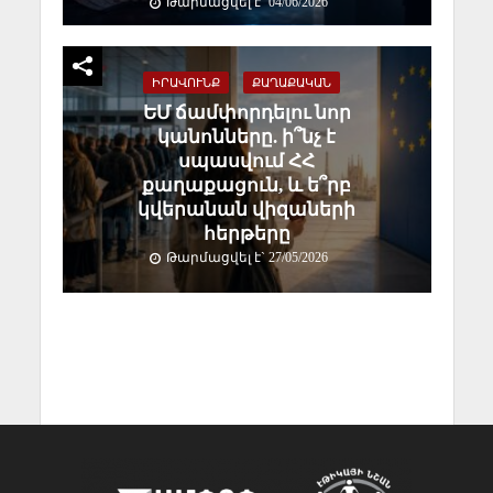
Թարմացվել է` 04/06/2026
ԻՐԱՎՈՒՆՔ
ՔԱՂԱՔԱԿԱՆ
ԵՄ ճամփորդելու նոր
կանոնները. ի՞նչ է
սպասվում ՀՀ
քաղաքացուն, և ե՞րբ
կվերանան վիզաների
հերթերը
Թարմացվել է` 27/05/2026