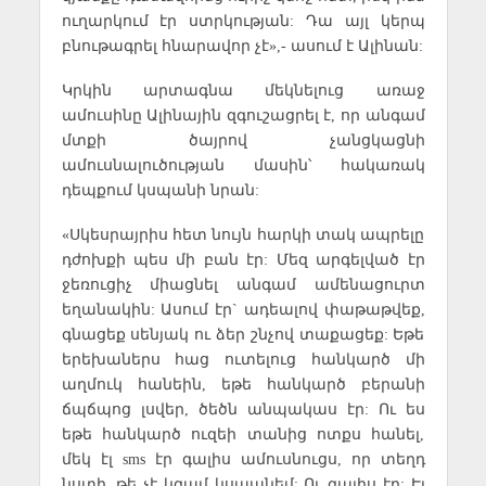
ուղարկում էր ստրկության: Դա այլ կերպ
բնութագրել հնարավոր չէ»,- ասում է Ալինան:
Կրկին արտագնա մեկնելուց առաջ
ամուսինը Ալինային զգուշացրել է, որ անգամ
մտքի ծայրով չանցկացնի
ամուսնալուծության մասին՝ հակառակ
դեպքում կսպանի նրան:
«Սկեսրայրիս հետ նույն հարկի տակ ապրելը
դժոխքի պես մի բան էր: Մեզ արգելված էր
ջեռուցիչ միացնել անգամ ամենացուրտ
եղանակին: Ասում էր` ադեալով փաթաթվեք,
գնացեք սենյակ ու ձեր շնչով տաքացեք: Եթե
երեխաներս հաց ուտելուց հանկարծ մի
աղմուկ հանեին, եթե հանկարծ բերանի
ճպճպոց լսվեր, ծեծն անպակաս էր: Ու ես
եթե հանկարծ ուզեի տանից ոտքս հանել,
մեկ էլ sms էր գալիս ամուսնուցս, որ տեղդ
նստի, թե չէ կգամ կսպանեմ: Ու գալիս էր: Էլ