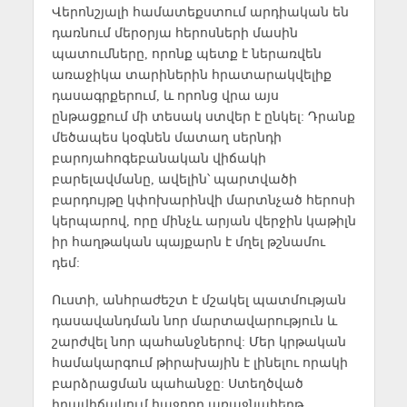
Վերոնշյալի համատեքստում արդիական են
դառնում մերօրյա հերոսների մասին
պատումները, որոնք պետք է ներառվեն
առաջիկա տարիներին հրատարակվելիք
դասագրքերում, և որոնց վրա այս
ընթացքում մի տեսակ ստվեր է ընկել: Դրանք
մեծապես կօգնեն մատաղ սերնդի
բարոյահոգեբանական վիճակի
բարելավմանը, ավելին՝ պարտվածի
բարդույթը կփոխարինվի մարտնչած հերոսի
կերպարով, որը մինչև արյան վերջին կաթիլն
իր հաղթական պայքարն է մղել թշնամու
դեմ:
Ուստի, անհրաժեշտ է մշակել պատմության
դասավանդման նոր մարտավարություն և
շարժվել նոր պահանջներով: Մեր կրթական
համակարգում թիրախային է լինելու որակի
բարձրացման պահանջը: Ստեղծված
իրավիճակում հաջորդ առաջնահերթ