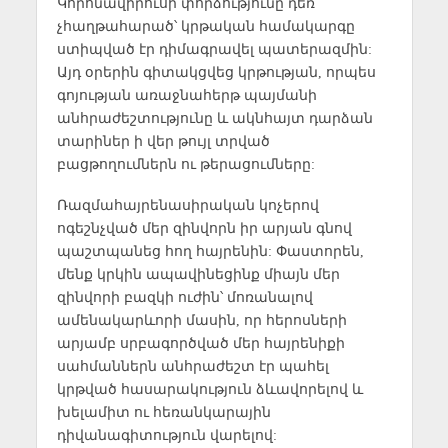
Կորոնավիրուսի փորձությունը դեռ
չհաղթահարած՝ կրթական համակարգը
ստիպված էր դիմագրավել պատերազմին:
Այդ օրերին գիտակցվեց կրթության, որպես
գոյության առաջնահերթ պայմանի
անհրաժեշտությունը և ակնհայտ դարձան
տարիներ ի վեր թույլ տրված
բացթողումներն ու թերացումները:
Ռազմահայրենասիրական կոչերով
ոգեշնչված մեր զինվորն իր արյան գնով
պաշտպանեց հող հայրենին: Փաստորեն,
մենք կրկին ապավինեցինք միայն մեր
զինվորի բազկի ուժին՝ մոռանալով
ամենակարևորի մասին, որ հերոսների
արյամբ սրբագործված մեր հայրենիքի
սահմաններն անհրաժեշտ էր պահել
կրթված հասարակություն ձևավորելով և
խելամիտ ու հեռանկարային
դիվանագիտություն վարելով: