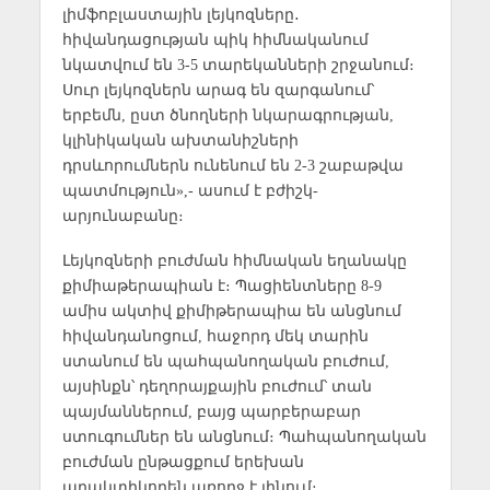
լիմֆոբլաստային լեյկոզները․
հիվանդացության պիկ հիմնականում
նկատվում են 3-5 տարեկանների շրջանում։
Սուր լեյկոզներն արագ են զարգանում՝
երբեմն, ըստ ծնողների նկարագրության,
կլինիկական ախտանիշների
դրսևորումներն ունենում են 2-3 շաբաթվա
պատմություն»,- ասում է բժիշկ-
արյունաբանը։
Լեյկոզների բուժման հիմնական եղանակը
քիմիաթերապիան է։ Պացիենտները 8-9
ամիս ակտիվ քիմիթերապիա են անցնում
հիվանդանոցում, հաջորդ մեկ տարին
ստանում են պահպանողական բուժում,
այսինքն՝ դեղորայքային բուժում՝ տան
պայմաններում, բայց պարբերաբար
ստուգումներ են անցնում։ Պահպանողական
բուժման ընթացքում երեխան
պրակտիկորեն առողջ է լինում։