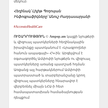
մեկում։
Հեղինակ՝ Լիլիթ Պողոսյան
Ինֆոգրաֆիկները՝ Անուշ Բաղդասարյանի
#AccesstoHealthCare
ՈՒՇԱԴՐՈՒԹՅՈՒՆ
©
Ampop.am
կայքի նյութերի
և վիզուալ պատկերների հեղինակային
իրավունքը պատկանում է «Լրագրողներ
հանուն ապագայի» ՀԿ-ին: Արգելվում է
օգտագործել Ամփոփի նյութերն ու վիզուալ
պատկերները առանց պատշաճ հղման:
Առցանց այլ հարթակներում Ամփոփի
պատրաստած և տարբերանշանը կրող
վիզուալ պատկերները հնարավոր է
վերբեռնել միայն ԼՀԱ-ի հետ
համապատասխան համաձայնության
դեպքում: