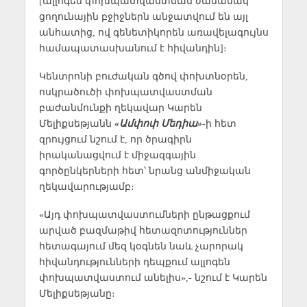
[ալլոգեն փոխպատվաստման ժամանակ
ցողունային բջիջներն անջատվում են այլ
անհատից, ով գենետիկորեն առավելագույնս
համապատասխանում է հիվանդին]։
Կենտրոնի բուժական գծով փոխտնօրեն,
ոսկրածուծի փոխպատվաստման
բաժանմունքի ղեկավար Կարեն
Մելիքսեթյանն
«Ամփոփ Մեդիա»
-ի հետ
զրույցում նշում է, որ ծրագիրն
իրականացվում է միջազգային
գործընկերների հետ՝ նրանց անմիջական
ղեկավարությամբ։
«Այդ փոխպատվաստումների ընթացքում
արված բազմաթիվ հետազոտություններ
հետագայում մեզ կօգնեն նաև չարորակ
հիվանդությունների դեպքում ալլոգեն
փոխպատվաստում անելիս»,- նշում է Կարեն
Մելիքսեթյանը։