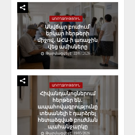
ԱՌՈՂՋՈՒԹՅՈՒՆ
Անվճար բուժում՝
երկար հերթերի
միջով․ ԱՀԱ-ի առաջին
վեց ամիսները
Թարմացվել է` 22/07/2026
ԱՌՈՂՋՈՒԹՅՈՒՆ
Հիվանդանոցներում
հերթեր են․
ապահովագրությունը
տեսանելի է դարձրել
հետաձգված բուժման
պահանջարկը
Թարմացվել է` 19/05/2026