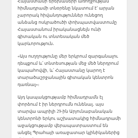
Հայաստանի երեխաների առողջության
հիմնադրամի տնօրենը նկատում է՝ արյան
չարորակ հիվանդություններ ունեցող
անձանց ոսկրածուծի փոխպատվաստումը
Հայաստանում իրականացնելն ունի
գիտական ու տնտեսական մեծ
կարևորություն․
«Այս ուղղությունը մեր երկրում զարգանալու
դեպքում և՛ տնտեսության մեջ մեծ ներդրում
կապահովվի, և՛ Հայաստանը կարող է
տարածաշրջանային գիտական կենտրոն
դառնալ»։
Այդ կապակցությամբ հիմնադրամն էլ
փորձում է իր ներդրումն ունենալ․ այս
տարվա ապրիլի 29-ին Արյունաբանական
կենտրոնի երկու աշխատակից հիմնադրամի
աջակցությամբ վերապատրաստում են
անցել Պրահայի առաջատար կլինիկաներից