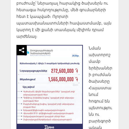
բուժումը՝ ներառյալ հարակից ծախսերն ու
հետագա հսկողությունը, մեծ գումարների
հետ է կապված։ Ոլորտի
պատասխանատուների հավաստմամբ, այն
կարող է մի քանի տասնյակ միլիոն դրամ
արժենալ։
Նման
ախտորոշ
մամբ
երեխաներ
ի բուժման
ծախսերը
Հայաստա
նում
հոգում են
պետությու
նն ու
բարեգործ
ական