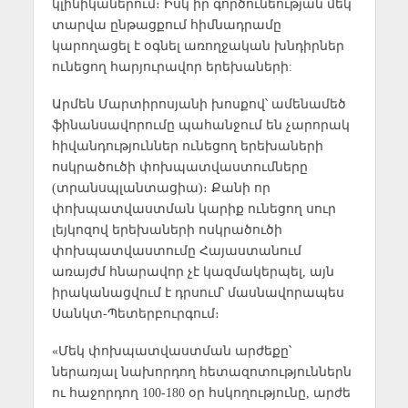
կլինիկաներում։ Իսկ իր գործունեության մեկ
տարվա ընթացքում հիմնադրամը
կարողացել է օգնել առողջական խնդիրներ
ունեցող հարյուրավոր երեխաների:
Արմեն Մարտիրոսյանի խոսքով՝ ամենամեծ
ֆինանսավորումը պահանջում են չարորակ
հիվանդություններ ունեցող երեխաների
ոսկրածուծի փոխպատվաստումները
(տրանսպլանտացիա)։ Քանի որ
փոխպատվաստման կարիք ունեցող սուր
լեյկոզով երեխաների ոսկրածուծի
փոխպատվաստումը Հայաստանում
առայժմ հնարավոր չէ կազմակերպել, այն
իրականացվում է դրսում՝ մասնավորապես
Սանկտ-Պետերբուրգում։
«Մեկ փոխպատվաստման արժեքը՝
ներառյալ նախորդող հետազոտություններն
ու հաջորդող 100-180 օր հսկողությունը, արժե