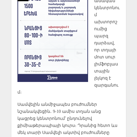
անական
կենտրոնու
մ
ախտորոշ
ումից
պարզ
դարձավ,
որ տղայի
մոտ սուր
լիմֆոբլաս
տային
լեյկոզ է
զարգանու
մ։
Սամվելին անմիջապես բուժումներ
նշանակվեցին․ 9-10 ամիս տղան անց
կացրեց կենտրոնում՝ ընդունելով
քիմիաթերապիայի կուրս։ Դրանից հետո ևս
մեկ տարի Սամվելի ակտիվ բուժումները