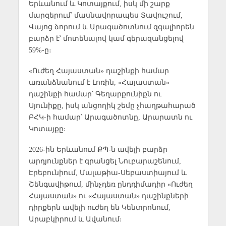
Երևանում և Կոտայքում, իսկ մի շարք
մարզերում՝ մասնավորապես Տավուշում,
Վայոց ձորում և Արագածոտնում զգալիորեն
բարձր է՝ մոտենալով կամ գերազանցելով
59%-ը։
«Ուժեղ Հայաստան» դաշինքի համար
առանձնանում է Լոռին, «Հայաստան»
դաշինքի համար՝ Գեղարքունիքն ու
Սյունիքը, իսկ անցողիկ շեմը չհաղթահարած
ԲՀԿ-ի համար՝ Արագածոտնը, Արարատն ու
Կոտայքը։
2026-ին Երևանում ՔՊ-ն ավելի բարձր
արդյունքներ է գրանցել Նուբարաշենում,
Էրեբունիում, Մալաթիա-Սեբաստիայում և
Շենգավիթում, մինչդեռ ընդդիմադիր «Ուժեղ
Հայաստան» ու «Հայաստան» դաշինքների
դիրքերն ավելի ուժեղ են Կենտրոնում,
Արաբկիրում և Ավանում։