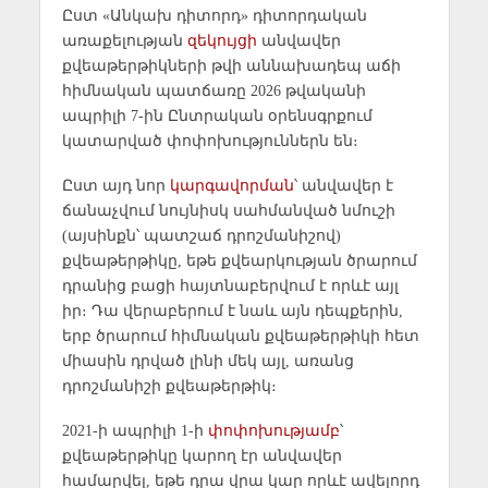
Ըստ «Անկախ դիտորդ» դիտորդական
առաքելության
զեկույցի
անվավեր
քվեաթերթիկների թվի աննախադեպ աճի
հիմնական պատճառը 2026 թվականի
ապրիլի 7-ին Ընտրական օրենսգրքում
կատարված փոփոխություններն են։
Ըստ այդ նոր
կարգավորման
՝ անվավեր է
ճանաչվում նույնիսկ սահմանված նմուշի
(այսինքն՝ պատշաճ դրոշմանիշով)
քվեաթերթիկը, եթե քվեարկության ծրարում
դրանից բացի հայտնաբերվում է որևէ այլ
իր։ Դա վերաբերում է նաև այն դեպքերին,
երբ ծրարում հիմնական քվեաթերթիկի հետ
միասին դրված լինի մեկ այլ, առանց
դրոշմանիշի քվեաթերթիկ։
2021-ի ապրիլի 1-ի
փոփոխությամբ
՝
քվեաթերթիկը կարող էր անվավեր
համարվել, եթե դրա վրա կար որևէ ավելորդ