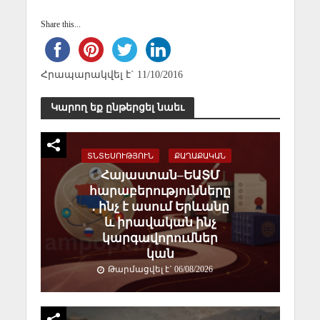
Share this...
Հրապարակվել է` 11/10/2016
Կարող եք ընթերցել նաեւ
ՏՆՏԵՍՈՒԹՅՈՒՆ
ՔԱՂԱՔԱԿԱՆ
Հայաստան–ԵԱՏՄ
հարաբերությունները
․ ինչ է ասում Երևանը
և իրավական ինչ
կարգավորումներ
կան
Թարմացվել է` 06/08/2026