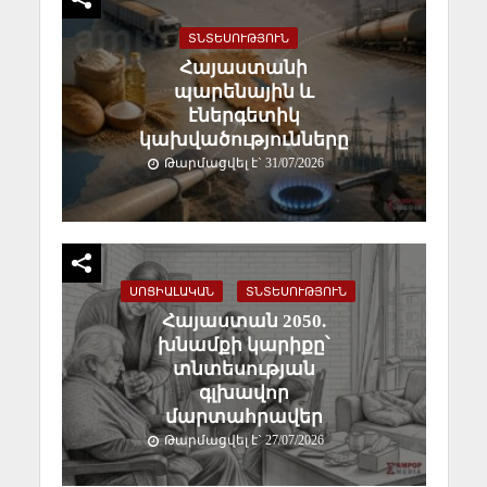
ՏՆՏԵՍՈՒԹՅՈՒՆ
Հայաստանի
պարենային և
էներգետիկ
կախվածությունները
Թարմացվել է` 31/07/2026
ՍՈՑԻԱԼԱԿԱՆ
ՏՆՏԵՍՈՒԹՅՈՒՆ
Հայաստան 2050.
խնամքի կարիքը՝
տնտեսության
գլխավոր
մարտահրավեր
Թարմացվել է` 27/07/2026