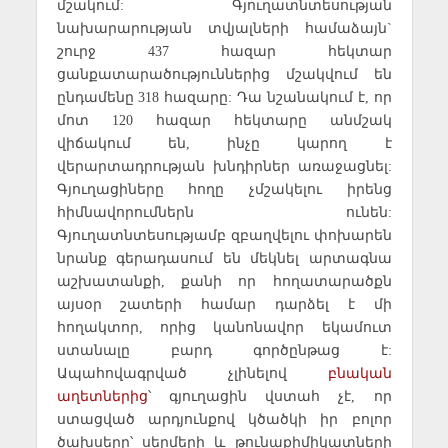
մշակում: Գյուղատնտեսության
նախարարության տվյալների համաձայն`
շուրջ 437 հազար հեկտար
ցանքատարածություններից մշակվում են
ընդամենը 318 հազարը: Դա նշանակում է, որ
մոտ 120 հազար հեկտարը անմշակ
վիճակում են
, ինչը կարող է
վերարտադրության խնդիրներ առաջացնել:
Գյուղացիները հողը չմշակելու իրենց
հիմնավորումներն ունեն:
Գյուղատնտեսությամբ զբաղվելու փոխարեն
նրանք գերադասում են մեկնել արտագնա
աշխատանքի, քանի որ հողատարածքն
այսօր շատերի համար դարձել է մի
հողակտոր, որից կանոնավոր եկամուտ
ստանալը բարդ գործընթաց է:
Ապահովագրված չլինելով
բնական
աղետներից
՝ գյուղացին վստահ չէ, որ
ստացված արդյունքով կծածկի իր բոլոր
ծախսերը՝ սերմերի և թունաքիմիկատների