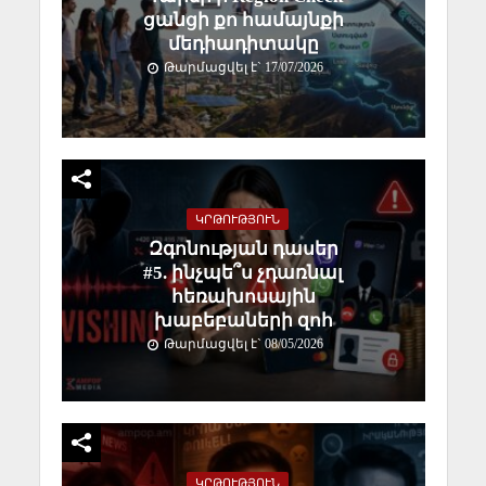
ցանցի քո համայնքի
մեդիադիտակը
Թարմացվել է` 17/07/2026
ԿՐԹՈՒԹՅՈՒՆ
Զգոնության դասեր
#5. ինչպե՞ս չդառնալ
հեռախոսային
խաբեբաների զոհ
Թարմացվել է` 08/05/2026
ԿՐԹՈՒԹՅՈՒՆ