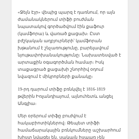
«Ջեյն Էյր» վեպից պարզ է դառնում, որ այն
ժամանակներում տիֆի բուժման
նպատակով գործածվում էին քաֆուր
(կամֆորա) և վառած քացախ։ Ըստ
բժշկական աղբյուրների՝ կամֆորան
խթանում է շնչառությունը, բարելավում
նյութափոխանակությունը։ Նախատեսված է
արտաքին օգագործման համար։ Իսկ
տաքացրած քացախի շնորհիվ օդում
նվազում է միկրոբների քանակը։
19-րդ դարում տիֆը բռնկվել է 1816-1819
թվերին Իռլանդիայում, այնուհետև անցել
Անգլիա։
Մեր օրերում տիֆը բուժվում է
հակաբիոտիկներով։ Թեպետ տիֆի
համաճարակային բռնկումները աշխարհում
խիստ նվազել են, սակայն իսպառ չեն