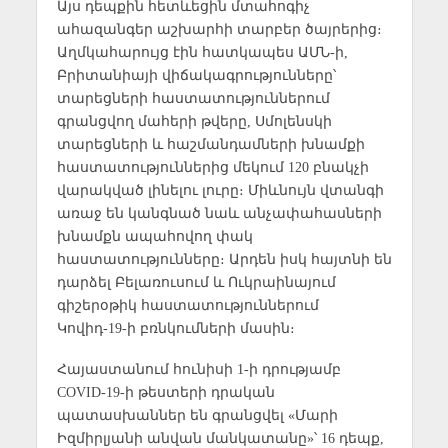
Այս դեպքին հետևեցին մտահոգիչ
ահազանգեր աշխարհի տարբեր ծայրերից։
Աղմկահարույց էին հատկապես ԱՄՆ-ի,
Բրիտանիայի վիճակագրությունները՝
տարեցների հաստատություններում
գրանցվող մահերի թվերը, Սմոլենսկի
տարեցների և հաշմանդամների խնամքի
հաստատություններից մեկում 120 բնակչի
վարակված լինելու լուրը։ Միևնույն վտանգի
առաջ են կանգնած նաև անչափահասների
խնամքն ապահովող փակ
հաստատությունները։ Արդեն իսկ հայտնի են
դարձել Բելառուսում և Ուկրաինայում
գիշերօթիկ հաստատություններում
Կովիդ-19-ի բռնկումների մասին։
Հայաստանում հունիսի 1-ի դրությամբ
COVID-19-ի թեստերի դրական
պատասխաններ են գրանցվել «Մարի
Իզմիրլյանի անվան մանկատանը»՝ 16 դեպք,