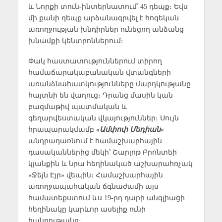
և Նորքի տուն-ինտերնատում՝ 45 դեպք։ Եվս
մի քանի դեպք արձանագրվել է հոգեկան
առողջության խնդիրներ ունեցող անձանց
խնամքի կենտրոններում։
Փակ հաստատություններում տիրող
համաճարակաբանական վտանգների
առանձնահատկությունները մարդկությանը
հայտնի են վաղուց։ Դրանց մասին կան
բազմաթիվ պատմական և
գեղարվեստական վկայություններ։ Սույն
հրապարակմամբ
«Ամփոփ Մեդիան»
անդրադառնում է համաշխարհային
դասականներից մեկի՝ Շարլոթ Բրոնտեի
կյանքին և նրա հեղինակած աշխարահռչակ
«Ջեյն Էյր» վեպին։ Համաշխարհային
առողջապահական ճգնաժամի այս
համատեքստում ևս 19-րդ դարի անգլիացի
հեղինակը կարևոր ասելիք ունի
հանրությանը։