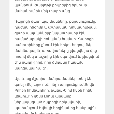
կյանքում։ Շարլոթի քույրերից երկուսը
մահանում են մեկ տարի անց։
Դպրոցի վատ պայմանները, թերսնուցումը,
դաժան ռեժիմը և մշտական խոնավության,
ցրտի պայմանները նպաստավոր էին
համաճարակի բռնկման համար։ Դպրոցի
սանուհիները քնում էին երկու հոգով մեկ
մահճակալին, առավոտները լվացվելիս վեց
հոգով մեկ տաշտից էին օգտվում և լվացվում
էին սառը ջրով, որը ձմռանը հաճախ
սառցակալում էր։
Այս և այլ ճշգրիտ մանրամասներ տեղ են
գտել «Ջեյ Էյր»-ում, ինչի արդյունքում Քովն
Բրիջի հիմնադիրը, ճանաչելով ինքն իրեն
վեպում՝ ի դեմս Լոուդ անվամբ
ներկայացված դպրոցի ղեկավարի,
պահանջում է վեպի հեղինակից հանրային
հերքմամբ հանդես գալ։