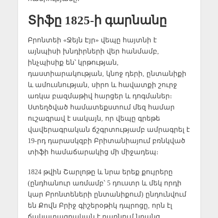
Տիֆը 1825-ի գարնանը
Բրոնտեի «Ջեյն Էյր» վեպը հայտնի է
այնպիսի խնդիրների վեր հանմամբ,
ինչպիսիք են՝ կրթության,
դաստիարակության, կնոջ դերի, ընտանիքի
և ամուսնության, սիրո և հավատքի շուրջ
առկա բազմաթիվ հարցեր և դոգմաներ։
Ստեղծված համատեքստում մեզ համար
ուշագրավ է սակայն, որ վեպը գրեթե
վավերագրական ճշգրտությամբ ամրագրել է
19-րդ դարասկզբի Բրիտանիայում բռնկված
տիֆի համաճարակից մի միջադեպ։
1824 թվին Շարլոթը և նրա երեք քույրերը
(ընդհանուր առմամբ՝ 5 դուստր և մեկ որդի
կար Բրոնտեների ընտանիքում) ընդունվում
են Քովն Բրիջ գիշերօթիկ դպրոցը, որն էլ
ճակատագրական է դառնում նրանց