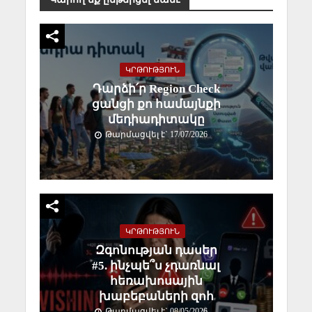
ԿՐԹՈՒԹՅՈՒՆ
Դարձի՛ր Region Check
ցանցի քո համայնքի
մեդիադիտակը
Թարմացվել է` 17/07/2026
ԿՐԹՈՒԹՅՈՒՆ
Զգոնության դասեր
#5. ինչպե՞ս չդառնալ
հեռախոսային
խաբեբաների զոհ
Թարմացվել է` 08/05/2026