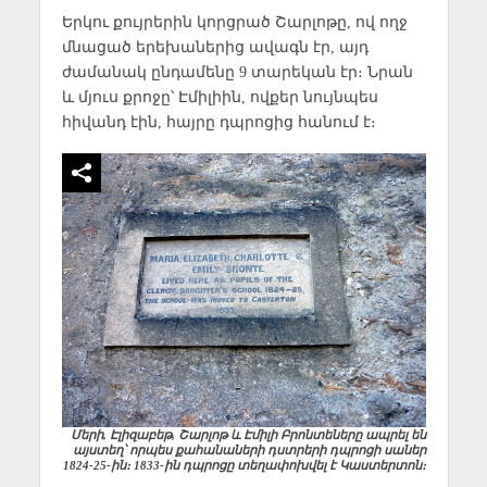
Երկու քույրերին կորցրած Շարլոթը, ով ողջ
մնացած երեխաներից ավագն էր, այդ
ժամանակ ընդամենը 9 տարեկան էր։ Նրան
և մյուս քրոջը՝ Էմիլիին, ովքեր նույնպես
հիվանդ էին, հայրը դպրոցից հանում է։
Մերի, Էլիզաբեթ, Շարլոթ և Էմիլի Բրոնտեները ապրել են
այստեղ՝ որպես քահանաների դստրերի դպրոցի սաներ
1824-25-ին։ 1833-ին դպրոցը տեղափոխվել է Կաստերտոն։