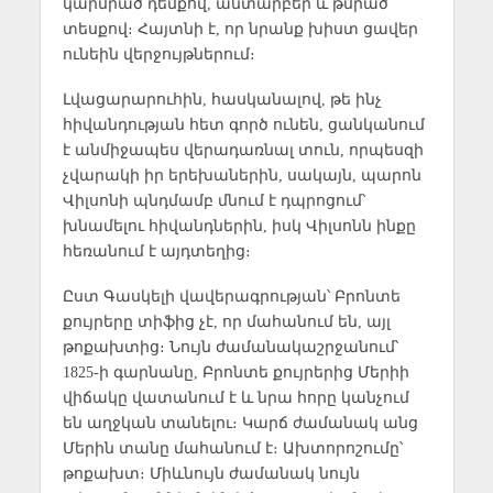
կարմրած դեմքով, անտարբեր և թմրած
տեսքով։ Հայտնի է, որ նրանք խիստ ցավեր
ունեին վերջույթներում։
Լվացարարուհին, հասկանալով, թե ինչ
հիվանդության հետ գործ ունեն, ցանկանում
է անմիջապես վերադառնալ տուն, որպեսզի
չվարակի իր երեխաներին, սակայն, պարոն
Վիլսոնի պնդմամբ մնում է դպրոցում՝
խնամելու հիվանդներին, իսկ Վիլսոնն ինքը
հեռանում է այդտեղից։
Ըստ Գասկելի վավերագրության՝ Բրոնտե
քույրերը տիֆից չէ, որ մահանում են, այլ
թոքախտից։ Նույն ժամանակաշրջանում՝
1825-ի գարնանը, Բրոնտե քույրերից Մերիի
վիճակը վատանում է և նրա հորը կանչում
են աղջկան տանելու։ Կարճ ժամանակ անց
Մերին տանը մահանում է։ Ախտորոշումը՝
թոքախտ։ Միևնույն ժամանակ նույն