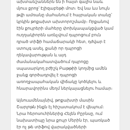
ախտանշաններն են ի հայտ գալիս նաև
մյուս քրոջ՝ Էլիզաբեթի մոտ։ Եվ նա ևս նույն
թվի ամռանը մահանում է հայրական տանը՝
կրկին թոքախտ ախտորոշմամբ։ Որքանով
էին քույրերի մահերը փոխկապակցված կամ
ուղղակիորեն առնչվում դպրոցում բուն
դրած տիֆի համաճարակի հետ, դժվար է
ստույգ ասել, քանի որ դպրոցի
ղեկավարության և այդ
ժամանակահատվածում դպրոցը
սպասարկող բժիշկ Բաթթիի կողմից ամեն
ջանք գործադրվել է դպրոցի
առողջապահական վիճակը կոծկելու և
հնարավորինս մեղմ ներկայացնելու համար։
Այնուամենայնիվ, թոքախտի մասին
Շարլոթն ինքն էլ հիշատակում է վեպում։
Նրա հերոսուհիներից Հելեն Բըրնսը, ում
նախատիպը նրա քույր Մերին էր, պառկած
էր ոչ թե տիֆով վարակվածների