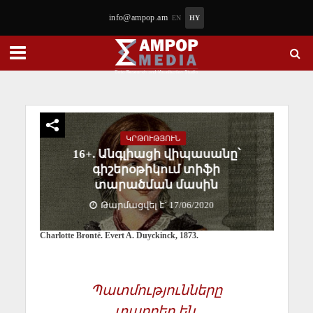
info@ampop.am
EN
HY
ԿՐԹՈՒԹՅՈՒՆ
16+. Անգլիացի վիպասանը՝
գիշերօթիկում տիֆի
տարածման մասին
Թարմացվել է` 17/06/2020
Charlotte Brontë. Evert A. Duyckinck, 1873.
Պատմությունները
տարբեր են,