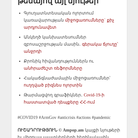
թեմայով այլ նյութեր
Գյուղատնտեսական ոլորտում
կառավարության
միջոցառումները` քիչ
արդյունավետ
Անկեղծ կանխատեսումներ
զբոսաշրջության մասին․
գերակա ճյուղը՝
անջրդի
Քրոնիկ հիվանդություններն ու
անհրաժեշտ ռեֆորմները
Հակաճգնաժամային միջոցառումներ՝
ուղղված բիզնես ոլորտին
Թարմացվող գրաֆիկներ․
Covid-19-ի
հաստատված դեպքերը ՀՀ-ում
#COVID19 #ArmGov #anticrisis #actions #pandemic
ՈՒՇԱԴՐՈՒԹՅՈՒՆ © Ampop.am
կայքի նյութերի
եւ վիզուալ պատկերների հեղինակային