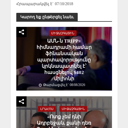
Հրապարակվել է` 07/10/2018
Կարող եք ընթերցել նաեւ
ՄԻՋԱԶԳԱՅԻՆ
ԱՄՆ-ն TRIPP+
հիմնադրամի համար
ֆինանսական
պարտավորությունը
կրկնապատկել է՝
հասցնելով $402
միլիոնի
Թարմացվել է` 08/08/2026
ԼՐԱՀՈՍ
ՄԻՋԱԶԳԱՅԻՆ
«Ոտք չեմ դնի
Ադրբեջան, քանի դեռ