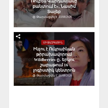
Ռուբեն Վարդանյանը
բանտում է»․ Նասիմ
Տալեբ
Թարմացվել է` 03/08/2026
ՄԻՋԱԶԳԱՅԻՆ
Ինչու է Ուկրաինան
թիրախավորում
Wildberries-ը․ երկու
շաբաթում 16
լոգիստիկ կենտրոն
Թարմացվել է` 01/08/2026