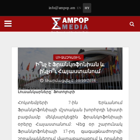
info@ampop.am
EN
HY
ՄԻՋԱԶԳԱՅԻՆ
Ի՞նչ է Ֆրանկոֆոնիան և
ինչո՞ւ Հայաստանում
Թարմացվել է` 10/10/2018
Լուսանկարները` Ֆոտոլուրի
Հոկտեմբերի 7-ին Երևանում
Ֆրանկոֆոնիայի մշտական խորհրդի նիստի
բացմամբ մեկնարկեցին ֆրանկոֆոնիայի
օրերը Հայաստանում: Վեց օր շարունակ
Ֆրանկոֆոնիայի 17-րդ գագաթնաժողովի
շրջանակներում մայրաքաղաքում և դրանից