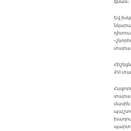
գնան։
Եվ իս
նկարա
դիտու
«շնորհ
տարած
Հիշեց
450 տա
Հաջոր
տարած
մասին 
պաշտպ
խաղուպ
պարտա