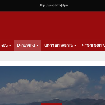
Մեր մասին
Էթիկա
ԱԿԱՆ
ԷԿՈԼՈԳԻԱ
ԱՌՈՂՋՈՒԹՅՈՒՆ
ԿՐԹՈՒԹՅՈՒ