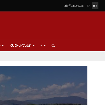
info@ampop.am
EN
HY
Ն
ՀԱՇՎԻՉՆԵՐ
≡