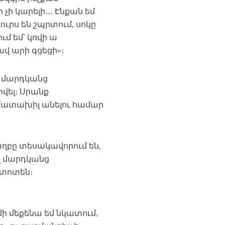
չի կարելի․․․ Էնքան եմ
ւրս են շպրտում, սոկը
ւմ եմ՝ կռվի ա
լավ արի գցեցի»։
ն մարդկանց
վել։ Սրանք
մատախիլ անելու համար
ղբը տեսակավորում են,
լ մարդկանց
ղտոտեն։
մի մեքենա եմ նկատում,