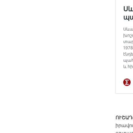
ՈՒՇԱԴ
իրավու