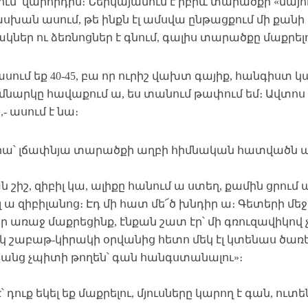
ւմ վարորդին։ Ներկայանում է իբրև տարածքի «նայո
խան ասում, թե ինքն էլ ամսվա ընթացքում մի քանի
ներ ու ձեռնոցներ է գնում, գալիս տարածքը մաքրել
ասում եք 40-45, բա որ ուրիշ վախտ գայիք, հանգիստ 
մնարկը հավաքում ա, ես տանում թափում եմ։ Ավտոս 
- ասում է նա։
րա՝ լճափնյա տարածքի աղբի հիմնական հատվածն ալի
ն շիշ, զիբիլ կա, ալիքը հանում ա ստեղ, քամին ցրում ա,
 ա զիբիլանոց։ Էդ մի հատ մե՜ծ խնդիր ա։ Գետերի մեջ 
ր առաջ մաքրեցինք, էնքան շատ էր՝ մի գռուզավիկով
կ շաբաթ-կիրակի օրվանից հետո մեկ էլ կտենաս ծառե
անց չպիտի թողեն՝ գան հանգստանալու»։
է՝ դուք եկել եք մաքրելու, մյուսները կարող է գան, ուտ