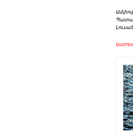
Ամփոփ
Պատաս
Լուսա
կարդ