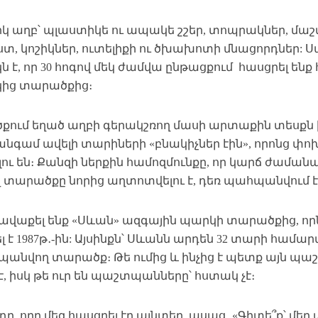
րկ աղբ՝ պլաստիկե ու ապակե շշեր, տոպրակներ, մաշ
տ, կոշիկներ, ուտելիքի ու ծխախոտի մնացորդներ: Ս
 է, որ 30 հոգով մեկ ժամվա ընթացքում հասցրել ենք
ից տարածքից։
ում եղած աղբի գերակշռող մասի արտաքին տեսքն ինքն
անգամ ավելի տարիների «բնակիչներ էին», որոնց փո
լու են։ Քանզի ներքին համոզմունքը, որ կարճ ժամա
վ տարածքը նորից աղտոտվելու է, դեռ պահպանվում է
հավաքել ենք «Սևան» ազգային պարկի տարածքից, ո
 է 1987թ․-ին: Այսինքն՝ Սևանն արդեն 32 տարի համար
անվող տարածք։ Թե ումից և ինչից է պետք այն պաշ
, իսկ թե ուր են պաշտպանները՝ հստակ չէ։
ը, որը մեզ հասցրել էր այնտեղ, ասաց․ «Գիտե՞ք՝ մեր