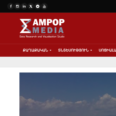
ՔԱՂԱՔԱԿԱՆ
ՏՆՏԵՍՈՒԹՅՈՒՆ
ՍՈՑԻԱԼ