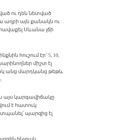
ված ու դեն նետված
ա աղբի այն քանակն ու
 հավաքել Սևանա լճի
ին հուշում էր՝ 5, 10,
խարինողներ միշտ էլ
նակ անց մարդկանց թեթև
։
րն այս կարգավիճակը
վում է հատուկ
տպանել՝ պարզից էլ
 ազգին ինչքան