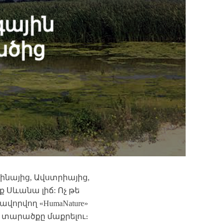
գային
ածից
ինայից, Ավստրիայից,
 Սևանա լիճ: Ոչ թե
վորվող «HumaNature»
տարածքը մաքրելու։