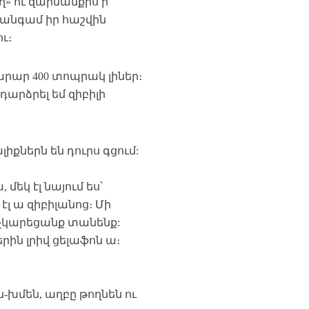
ղ» ու զարմանքիս ի
 անգամ իր հաշվին
ու։
կարար 400 տոպրակ լիներ։
դարձրել եմ զիբիլի
քներն են դուրս գցում:
 մեկ էլ նայում ես՝
էլ ա զիբիլանոց։ Մի
 չկարեցանք տանենք:
րին լրիվ ցելաֆոն ա։
են-խմեն, աղբը թողնեն ու