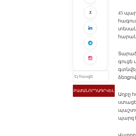
X
45 պա
հագուս
տեսակն
հարակ
Տարածք
գուցե 
գտնվե
ձեռքո
Աղբը 
ստացել
պաշտպ
պարզ է
Վարորդ