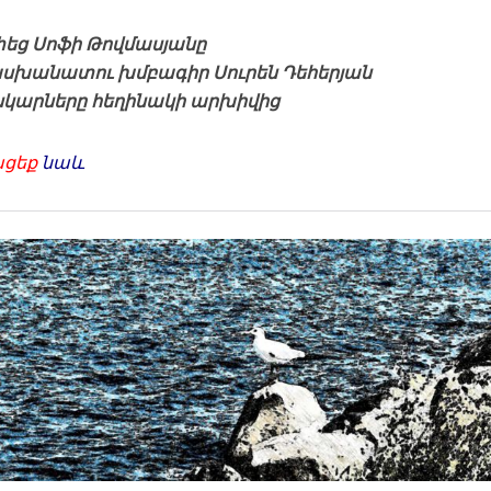
եց Սոֆի Թովմասյանը
խանատու խմբագիր Սուրեն Դեհերյան
նկարները հեղինակի արխիվից
ացեք
նաև