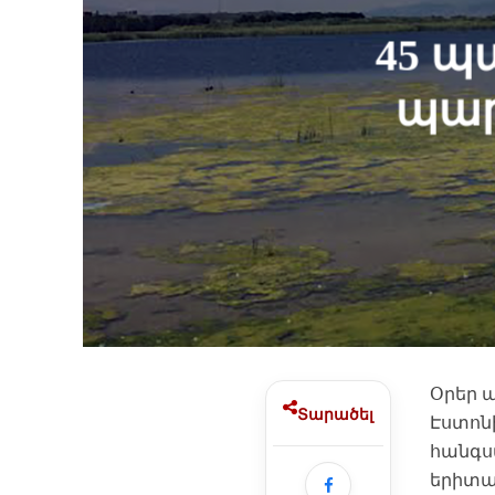
45 պ
պար
Օրեր ա
Տարածել
Էստոնի
հանգստ
երիտա