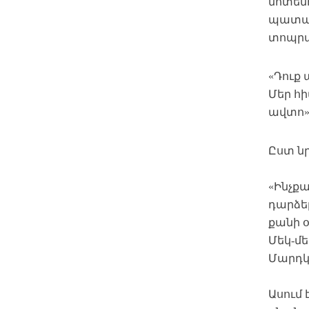
մոտենո
պատաս
տոպրակ
«Դուք 
Մեր հի
ավտո»,
Ըստ ն
«Ինչքա
դարձել
քանի օ
Մեկ-մե
Մարդկ
Ասում 