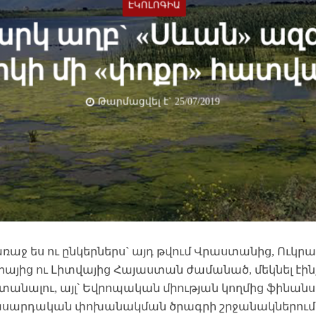
ԷԿՈԼՈԳԻԱ
արկ աղբ` «Սևան» ազ
կի մի «փոքր» հատվ
Թարմացվել է` 25/07/2019
ռաջ ես ու ընկերներս` այդ թվում Վրաստանից, Ուկրա
այից ու Լիտվայից Հայաստան ժամանած, մեկնել էինք
անալու, այլ՝ Եվրոպական միության կողմից ֆինանսա
սարդական փոխանակման ծրագրի շրջանակներում 