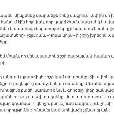
կապես, մինչ մենք տարածքն էինք մաքրում, ափին մի
հանում էին հոլովակ, որը կարճ ժամանակ անց հա
մներ կապահովի նորահայտ երգչի համար: Հեռանալիս 
աշատները» չզլացան, «Կոկա-կոլա»-ի շիշը խրեցին ավա
քը։
նեմ միայն, որ մեկ պլաստիկե շշի քայքայման համար
րի։
դ անգամ պլաստիկե շիշը կամ տոպրակը լճի ափին 
քում թողնելուց առաջ, երկար մտածեք։ Սևանն ազգայ
խոսելուց բացի, կարևոր է նաև գործելը՝ լիճը ցանկա
անելը։ Եթե սա չգիտակցենք, մոտ ապագայում Սևա
ար կդառնա։ Ի վերջո, բնությունն ազգություն չունի, 
վորությունն է խնամել կամ առնվազն չվնասել այն։