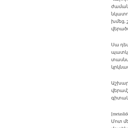
ժամանա
նկատու
խմեց, 
վերածվ
Սա դե
պատկե
տասնա
կրկնա
Աշխար
վերամ
գիտակ
[metasli
Մոտ մե