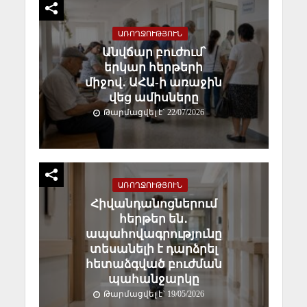
ԱՌՈՂՋՈՒԹՅՈՒՆ
Անվճար բուժում՝
երկար հերթերի
միջով․ ԱՀԱ-ի առաջին
վեց ամիսները
Թարմացվել է` 22/07/2026
ԱՌՈՂՋՈՒԹՅՈՒՆ
Հիվանդանոցներում
հերթեր են․
ապահովագրությունը
տեսանելի է դարձրել
հետաձգված բուժման
պահանջարկը
Թարմացվել է` 19/05/2026