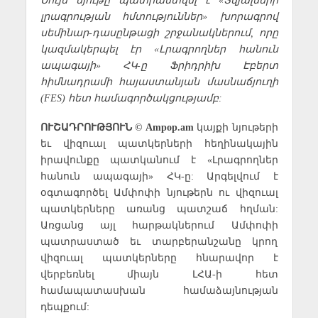
լրագրության հմտություններ» խորագրով
սեմինար-դասընթացի շրջանակներում, որը
կազմակերպել էր «Լրագրողներ հանուն
ապագայի» ՀԿ-ը Ֆրիդրիխ Էբերտ
հիմնադրամի հայաստանյան մասնաճյուղի
(FES) հետ համագործակցությամբ:
ՈՒՇԱԴՐՈՒԹՅՈՒՆ © Ampop.am
կայքի նյութերի
եւ վիզուալ պատկերների հեղինակային
իրավունքը պատկանում է «Լրագրողներ
հանուն ապագայի» ՀԿ-ը: Արգելվում է
օգտագործել Ամփոփի նյութերն ու վիզուալ
պատկերները առանց պատշաճ հղման:
Առցանց այլ հարթակներում Ամփոփի
պատրաստած եւ տարբերանշանը կրող
վիզուալ պատկերները հնարավոր է
վերբեռնել միայն ԼՀԱ-ի հետ
համապատասխան համաձայնության
դեպքում: