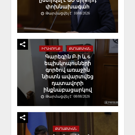
ընտրվել է ԱԺ երրորդ
փոխնախագահ
Թարմացվել է` 10/08/2026
ԻՐԱՎՈՒՆՔ
ՔԱՂԱՔԱԿԱՆ
Գարեգին Բ-ի և 6
եպիսկոպոսների
գործով առաջին
նիստն ավարտվեց
դատավորի
ինքնաբացարկով
Թարմացվել է` 08/08/2026
ՔԱՂԱՔԱԿԱՆ