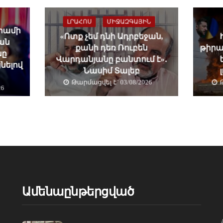
ԼՐԱՀՈՍ
ՄԻՋԱԶԳԱՅԻՆ
դրամի
«Ոտք չեմ դնի Ադրբեջան,
ան
քանի դեռ Ռուբեն
թիրախ
նը
Վարդանյանը բանտում է»․
նելով
Նասիմ Տալեբ
Թարմացվել է` 03/08/2026
26
Ամենաընթերցված