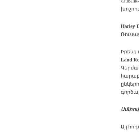
Citiba
խոշոր
Harley-
Ռուսա
Իրենց
Land Ro
Գերմ
հարաբ
ընկերո
գործա
Ամփոփ
Այլ հո