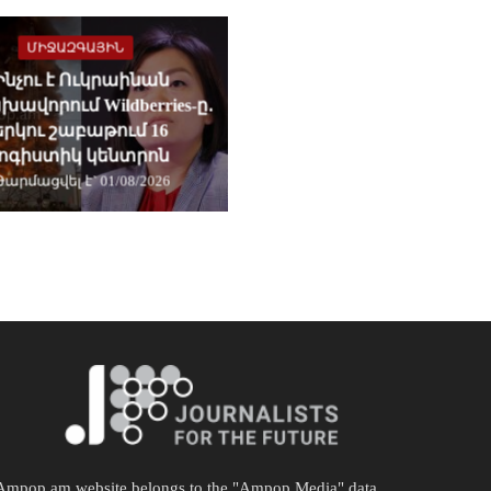
ՄԻՋԱԶԳԱՅԻՆ
Ինչու է Ուկրաինան
ավորում Wildberries-ը․
երկու շաբաթում 16
լոգիստիկ կենտրոն
Թարմացվել է` 01/08/2026
Ampop.am website belongs to the "Ampop Media" data