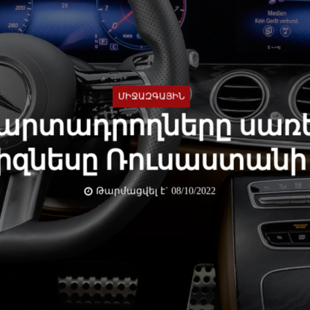
ՄԻՋԱԶԳԱՅԻՆ
արտադրողները սառե
բիզնեսը Ռուսաստանի
Թարմացվել է` 08/10/2022