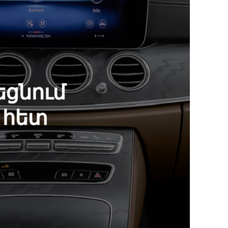
ցնում
 հետ