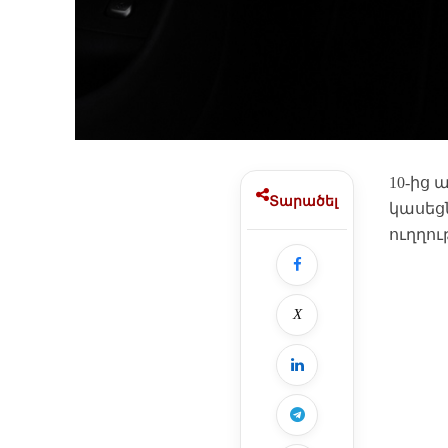
10-ից
Տարածել
կասեցն
ուղղու
X