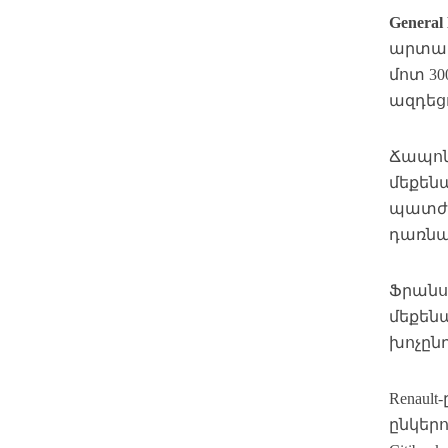
General
արտահ
մոտ 3
ազդեցո
Ճապո
մեքեն
պատժա
դառնա
Ֆրան
մեքեն
խոչըն
Renau
ընկերո