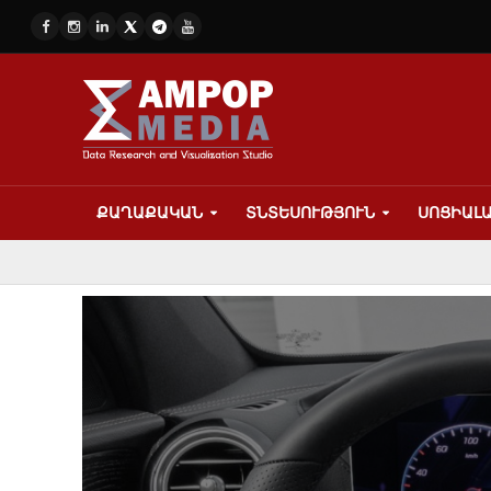
ՔԱՂԱՔԱԿԱՆ
ՏՆՏԵՍՈՒԹՅՈՒՆ
ՍՈՑԻԱԼ