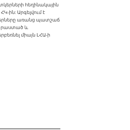
ատկերների հեղինակային
-ին: Արգելվում է
տկերները առանց պատշաճ
ատրաստած և
բեռնել միայն ԼՀԱ-ի