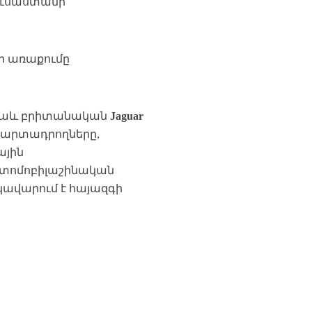
 Ռուսաստանի
րի առաքումը
լ նաև բրիտանական
Jaguar
 արտադրողները,
ային
տոմոբիլաշինական
եկավարում է հայազգի