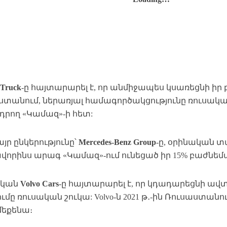
 Truck
-ը հայտարարել է, որ անմիջապես կսառեցնի իր բ
ստանում, ներառյալ համագործակցությունը ռուսակ
րող «Կամազ»-ի հետ:
յր ընկերությունը՝
Mercedes-Benz Group
-ը, օրինական 
վորինս արագ «Կամազ»-ում ունեցած իր 15% բաժնեմ
ական
Volvo Cars
-ը հայտարարել է, որ կդադարեցնի ավ
մը ռուսական շուկա: Volvo-ն 2021 թ․-ին Ռուսաստանու
եքենա։