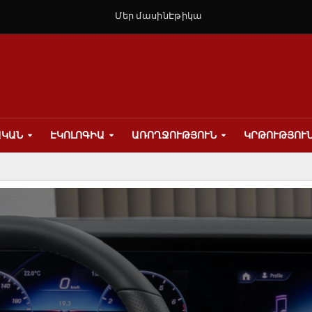
Մեր մասին
Էթիկա
ԱԿԱՆ
ԷԿՈԼՈԳԻԱ
ԱՌՈՂՋՈՒԹՅՈՒՆ
ԿՐԹՈՒԹՅՈՒ