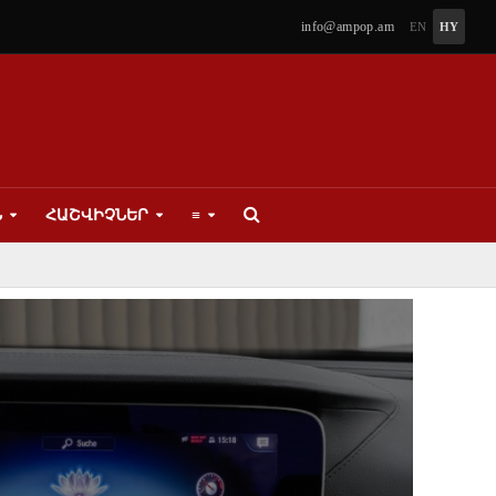
info@ampop.am
EN
HY
Ն
ՀԱՇՎԻՉՆԵՐ
≡