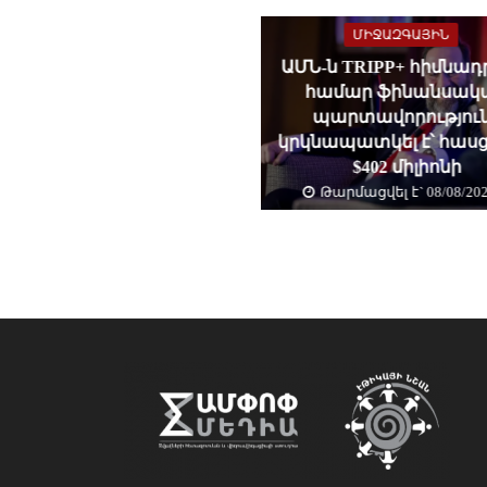
ՄԻՋԱԶԳԱՅԻՆ
ԱՄՆ-ն TRIPP+ հիմնա
համար ֆինանսակ
պարտավորությու
կրկնապատկել է՝ հասց
$402 միլիոնի
Թարմացվել է` 08/08/20