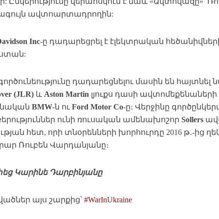
nk-ի: Ընկերությունը վերահսկում է նաև «Ավտովազը»՝
ագույն ավտոարտադրողին:
Davidson Inc
-ը դադարեցրել է էլեկտրական հեծանիվնե
ստան:
 գործունեությունը դադարեցնելու մասին են հայտնե
ver (JLR)
և
Aston Martin
լյուքս դասի ավտոմեքենաների
անական
BMW
-ն ու
Ford Motor Co
-ը։ Վերջինը գործընկեր
երություններ ունի ռուսական ամենախոշոր
Sollers
ավ
ւթյան հետ, որի տնօրենների խորհուրդը 2016 թ․-ից ղ
րար Ռուբեն Վարդանյանը։
եց Կարինե Դարբինյանը
դվածներ այս շարքից՝
#WarInUkraine