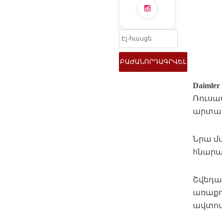
Daimler
Ռուսա
արտադ
Նրա մա
հնարա
Շվեդ
առաքու
ավտոմ