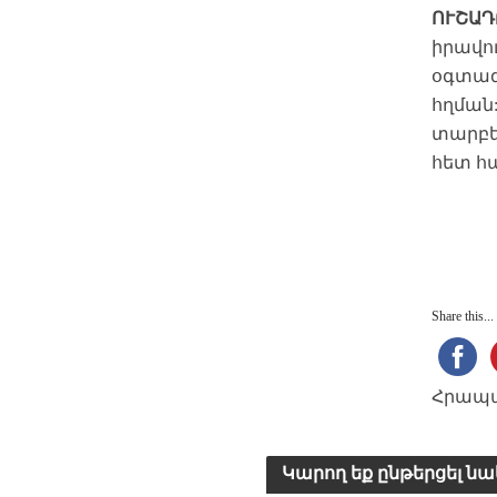
ՈՒՇԱԴ
իրավու
օգտագ
հղման
տարբե
հետ հ
Share this...
Հրապար
Կարող եք ընթերցել նա