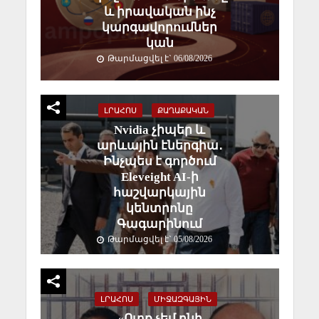
և իրավական ինչ
կարգավորումներ
կան
Թարմացվել է` 06/08/2026
ԼՐԱՀՈՍ
ՔԱՂԱՔԱԿԱՆ
Nvidia չիպեր և
արևային էներգիա․
Ինչպես է գործում
Eleveight AI-ի
հաշվարկային
կենտրոնը
Գագարինում
Թարմացվել է` 05/08/2026
ԼՐԱՀՈՍ
ՄԻՋԱԶԳԱՅԻՆ
«Ոտք չեմ դնի