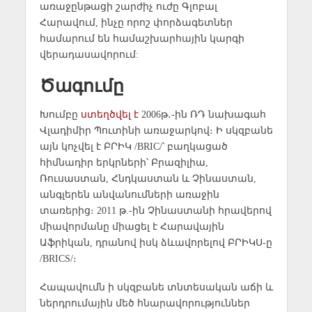
առաջընթացի շարժիչ ուժը Գլոբալ
Հարավում, ինչը որոշ փորձագետներ
համարում են համաշխարհային կարգի
վերադասավորում:
Ծագումը
Խումբը
ստեղծվել է
2006թ․-ին ՌԴ նախագահ
Վլադիմիր Պուտինի առաջարկով։ Ի սկզբանե
այն կոչվել է ԲՐԻԿ /BRIC/՝ բաղկացած
հիմնադիր երկրների՝ Բրազիլիա,
Ռուսաստան, Հնդկաստան և Չինաստան,
անգլերեն անվանումների առաջին
տառերից։ 2011 թ.-ին Չինաստանի հրավերով
միավորմանը միացել է Հարավային
Աֆրիկան, դրանով իսկ ձևավորելով ԲՐԻԿՍ-ը
/BRICS/։
Հապավումն ի սկզբանե տնտեսական աճի և
ներդրումային մեծ հնարավորություններ