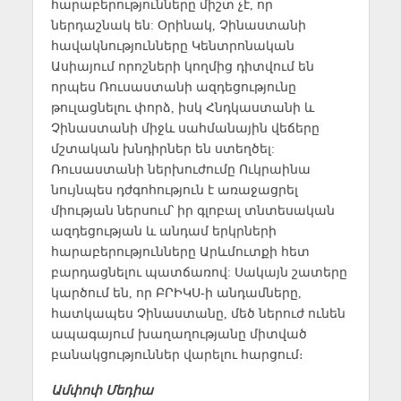
հարաբերությունները միշտ չէ, որ
ներդաշնակ են: Օրինակ, Չինաստանի
հավակնությունները Կենտրոնական
Ասիայում որոշների կողմից դիտվում են
որպես Ռուսաստանի ազդեցությունը
թուլացնելու փորձ, իսկ Հնդկաստանի և
Չինաստանի միջև սահմանային վեճերը
մշտական խնդիրներ են ստեղծել:
Ռուսաստանի ներխուժումը Ուկրաինա
նույնպես դժգոհություն է առաջացրել
միության ներսում՝ իր գլոբալ տնտեսական
ազդեցության և անդամ երկրների
հարաբերությունները Արևմուտքի հետ
բարդացնելու պատճառով: Սակայն շատերը
կարծում են, որ ԲՐԻԿՍ-ի անդամները,
հատկապես Չինաստանը, մեծ ներուժ ունեն
ապագայում խաղաղությանը միտված
բանակցություններ վարելու հարցում։
Ամփոփ Մեդիա