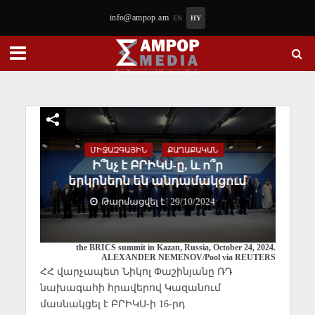
info@ampop.am
EN
HY
ՄԻՋԱԶԳԱՅԻՆ
ՔԱՂԱՔԱԿԱՆ
Ի՞նչ է ԲՐԻԿՍ-ը, և ո՞ր
երկրներն են անդամակցում
Թարմացվել է` 29/10/2024
the BRICS summit in Kazan, Russia, October 24, 2024.
ALEXANDER NEMENOV/Pool via REUTERS
ՀՀ վարչապետ Նիկոլ Փաշինյանը ՌԴ
նախագահի հրավերով Կազանում
մասնակցել է ԲՐԻԿՍ-ի 16-րդ