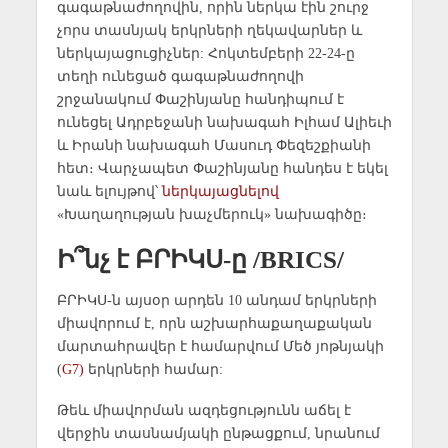
գագաթնաժողովին, որին ներկա էին շուրջ
չորս տասնյակ երկրների ղեկավարներ և
ներկայացուցիչներ: Հոկտեմբերի 22-24-ը
տեղի ունեցած գագաթնաժողովի
շրջանակում Փաշինյանը հանդիպում է
ունեցել Ադրբեջանի նախագահ Իլհամ Ալիեւի
և Իրանի նախագահ Մասուդ Փեզեշքիանի
հետ։ Վարչապետ Փաշինյանը հանդես է եկել
նաև ելույթով՝
ներկայացնելով
«Խաղաղության խաչմերուկ» նախագիծը։
Ի՞նչ է ԲՐԻԿՍ-ը /BRICS/
ԲՐԻԿՍ-ն այսօր արդեն 10 անդամ երկրների
միավորում է, որն աշխարհաքաղաքական
մարտահրավեր է համարվում Մեծ յոթնյակի
(
G7)
երկրների համար:
Թեև միավորման ազդեցությունն աճել է
վերջին տասնամյակի ընթացքում, նրանում