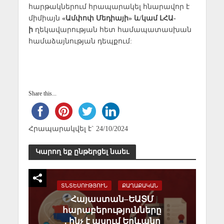
հարթակներում հրապարակել հնարավոր է
միմիայն
«Ամփոփ Մեդիայի» և/կամ ԼՀԱ-
ի
ղեկավարության հետ համապատասխան
համաձայնության դեպքում:
Share this...
Հրապարակվել է` 24/10/2024
Կարող եք ընթերցել նաեւ
ՏՆՏԵՍՈՒԹՅՈՒՆ
ՔԱՂԱՔԱԿԱՆ
Հայաստան–ԵԱՏՄ
հարաբերությունները
․ ինչ է ասում Երևանը