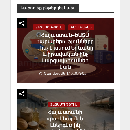
Կարող եք ընթերցել նաեւ
ՏՆՏԵՍՈՒԹՅՈՒՆ
ՔԱՂԱՔԱԿԱՆ
Հայաստան–ԵԱՏՄ
հարաբերությունները
․ ինչ է ասում Երևանը
և իրավական ինչ
կարգավորումներ
կան
Թարմացվել է` 06/08/2026
ՏՆՏԵՍՈՒԹՅՈՒՆ
Հայաստանի
պարենային և
էներգետիկ