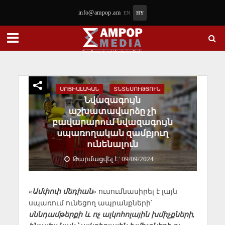
info@ampop.am
EN
HY
ՍՈՑԻԱԼԱԿԱՆ
ՏՆՏԵՍՈՒԹՅՈՒՆ
Նվազագույն
աշխատավարձը չի
բավարարում նվազագույն
սպառողական զամբյուղ
ունենալուն
Թարմացվել է` 09/09/2024
«Ամփոփ մեդիան»
ուսումնասիրել է լայն
սպառում ունեցող ապրանքների՝
սննդամթերքի և ոչ ալկոհոլային խմիչքների,