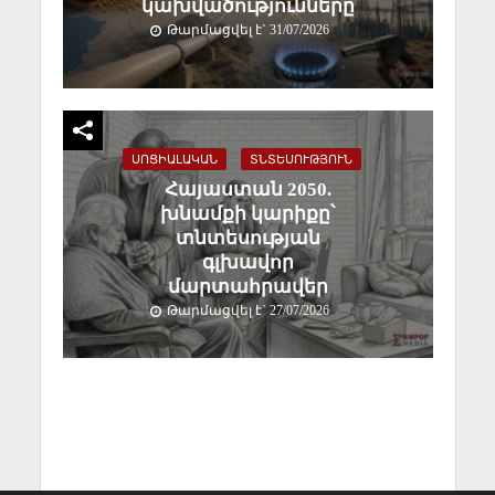
կախվածությունները
Թարմացվել է` 31/07/2026
ՍՈՑԻԱԼԱԿԱՆ
ՏՆՏԵՍՈՒԹՅՈՒՆ
Հայաստան 2050.
խնամքի կարիքը՝
տնտեսության
գլխավոր
մարտահրավեր
Թարմացվել է` 27/07/2026