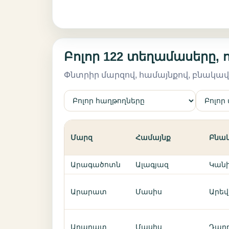
Բոլոր 122 տեղամասերը, 
Փնտրիր մարզով, համայնքով, բնակա
Մարզ
Համայնք
Բնա
Արագածոտն
Ալագյազ
Կանի
Արարատ
Մասիս
Արեվ
Արարատ
Մասիս
Դարբ