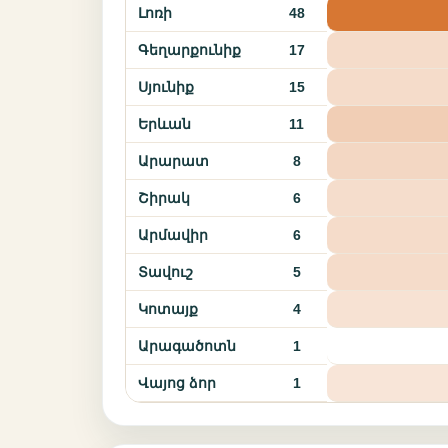
Լոռի
48
Գեղարքունիք
17
Սյունիք
15
Երևան
11
Արարատ
8
Շիրակ
6
Արմավիր
6
Տավուշ
5
Կոտայք
4
Արագածոտն
1
Վայոց ձոր
1