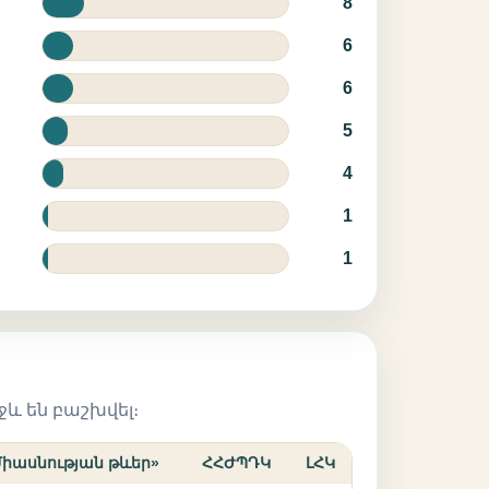
8
6
6
5
4
1
1
ջև են բաշխվել։
Միասնության թևեր»
ՀՀԺՊԴԿ
ԼՀԿ