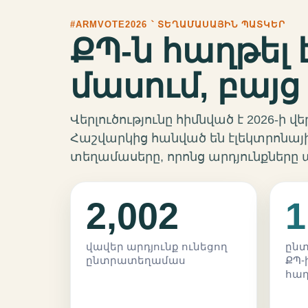
#ARMVOTE2026 ՝ ՏԵՂԱՄԱՍԱՅԻՆ ՊԱՏԿԵՐ
ՔՊ-ն հաղթել
մասում, բայց 
Վերլուծությունը հիմնված է 2026-ի
Հաշվարկից հանված են էլեկտրոնայի
տեղամասերը, որոնց արդյունքները 
2,002
1
վավեր արդյունք ունեցող
ընտ
ընտրատեղամաս
ՔՊ-
հա