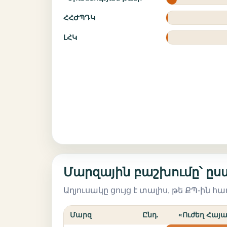
ՀՀԺՊԴԿ
ԼՀԿ
Մարզային բաշխումը՝ ըս
Աղյուսակը ցույց է տալիս, թե ՔՊ-ին 
Մարզ
Ընդ.
«Ուժեղ Հայ