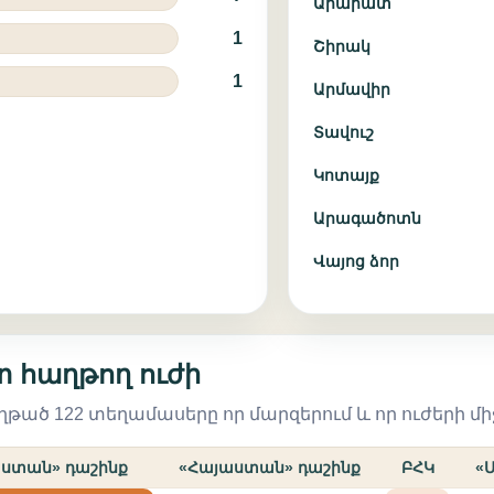
Արարատ
1
Շիրակ
1
Արմավիր
Տավուշ
Կոտայք
Արագածոտն
Վայոց ձոր
տ հաղթող ուժի
հաղթած 122 տեղամասերը որ մարզերում և որ ուժերի մի
աստան» դաշինք
«Հայաստան» դաշինք
ԲՀԿ
«