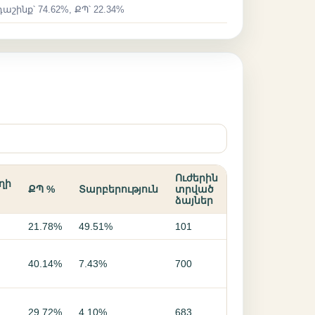
աշինք՝ 74.62%, ՔՊ՝ 22.34%
Ուժերին
ղի
ՔՊ %
Տարբերություն
տրված
ձայներ
21.78%
49.51%
101
40.14%
7.43%
700
29.72%
4.10%
683