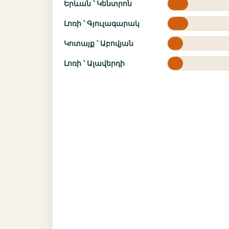
Երևան ՝ Կենտրոն
Լոռի ՝ Գյուլագարակ
Կոտայք ՝ Աբովյան
Լոռի ՝ Ալավերդի