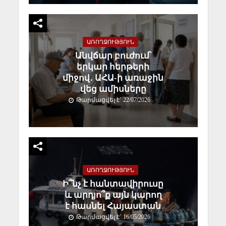
ԱՌՈՂՋՈՒԹՅՈՒՆ
Անվճար բուժում՝
երկար հերթերի
միջով․ ԱՀԱ-ի առաջին
վեց ամիսները
Թարմացվել է` 22/07/2026
ԱՌՈՂՋՈՒԹՅՈՒՆ
Ի՞նչ է հանտավիրուսը
և արդյո՞ք այն կարող
է հասնել Հայաստան
Թարմացվել է` 16/05/2026