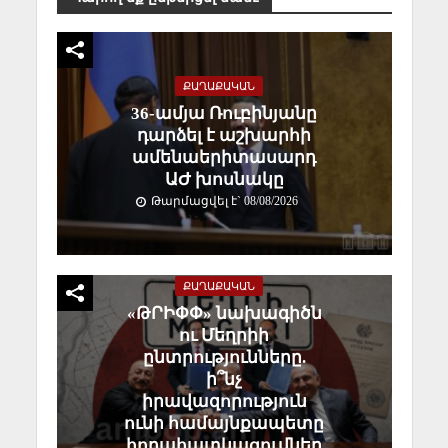
ՔԱՂԱՔԱԿԱՆ
36-ամյա Ռուբինյանը
դարձել է աշխարհի
ամենաերիտասարդ
ԱԺ խոսնակը
Թարմացվել է` 08/08/2026
ՔԱՂԱՔԱԿԱՆ
«ԹՐԻՓՓ» նախագիծն
ու Մեղրիի
ընտրությունները.
ի՞նչ
իրավազորություն
ունի համայնքապետը
հողահատկացումներ