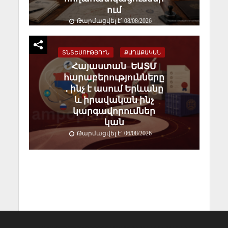
ում
Թարմացվել է` 08/08/2026
ՏՆՏԵՍՈՒԹՅՈՒՆ
ՔԱՂԱՔԱԿԱՆ
Հայաստան–ԵԱՏՄ
հարաբերությունները
․ ինչ է ասում Երևանը
և իրավական ինչ
կարգավորումներ
կան
Թարմացվել է` 06/08/2026