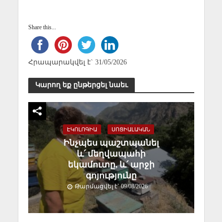
Share this...
Հրապարակվել է` 31/05/2026
Կարող եք ընթերցել նաեւ
ԷԿՈԼՈԳԻԱ
ՍՈՑԻԱԼԱԿԱՆ
Ինչպես պաշտպանել
և՛ մեղվապահի
եկամուտը, և՛ արջի
գոյությունը
Թարմացվել է` 09/08/2026