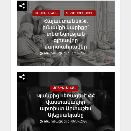
ՍՈՑԻԱԼԱԿԱՆ
ՏՆՏԵՍՈՒԹՅՈՒՆ
Հայաստան 2050.
խնամքի կարիքը՝
տնտեսության
գլխավոր
մարտահրավեր
Թարմացվել է` 27/07/2026
ՍՈՑԻԱԼԱԿԱՆ
Կյանքից հեռացել է ՀՀ
վաստակավոր
արտիստ Արտաշես
Ալեքսանյանը
Թարմացվել է` 06/07/2026